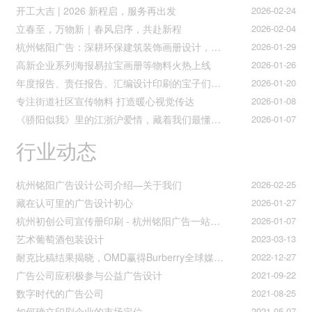
开工大吉 | 2026 新程启，服务再出发
2026-02-24
立春至，万物新｜春风启序，共赴新程
2026-02-04
杭州铭阳广告：深耕环保建筑装饰画册设计，赋能空间美学与可持续发展
2026-01-29
高新企业系列海报易拉宝画册等物料火热上线
2026-01-26
年度报告、责任报告、汇编设计印刷的宝子们集合！
2026-01-20
专注街道社区宣传物料 打造暖心视觉传达
2026-01-08
《骄阳似我》里的江浙沪爱情，藏着我们最懂的温柔与默契
2026-01-07
行业动态
杭州铭阳广告设计公司介绍—关于我们
2026-02-25
藏在认可里的广告设计初心
2026-01-27
杭州初创公司宣传册印刷 - 杭州铭阳广告一站式解决方案
2026-01-07
艺术葡萄酒包装设计
2023-03-13
耐克比稿结果揭晓，OMD赢得Burberry全球媒介业务（转自广告狂人日报）
2022-12-27
广告公司应积极参与公益广告设计
2021-09-22
数字时代的广告公司
2021-08-25
如何确立印刷企业的市场定位
2021-05-07