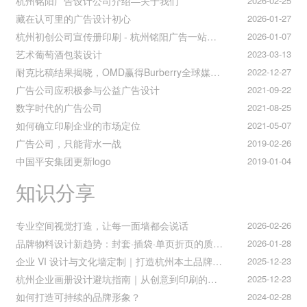
杭州铭阳广告设计公司介绍—关于我们
2026-02-25
藏在认可里的广告设计初心
2026-01-27
杭州初创公司宣传册印刷 - 杭州铭阳广告一站式解决方案
2026-01-07
艺术葡萄酒包装设计
2023-03-13
耐克比稿结果揭晓，OMD赢得Burberry全球媒介业务（转自广告狂人日报）
2022-12-27
广告公司应积极参与公益广告设计
2021-09-22
数字时代的广告公司
2021-08-25
如何确立印刷企业的市场定位
2021-05-07
广告公司，只能背水一战
2019-02-26
中国平安集团更新logo
2019-01-04
知识分享
专业空间视觉打造，让每一面墙都会说话
2026-02-26
品牌物料设计新趋势：封套·插袋·单页折页的质感升级之道
2026-01-28
企业 VI 设计与文化墙定制｜打造杭州本土品牌专属视觉符号
2025-12-23
杭州企业画册设计避坑指南｜从创意到印刷的全流程把控
2025-12-23
如何打造可持续的品牌形象？
2024-02-28