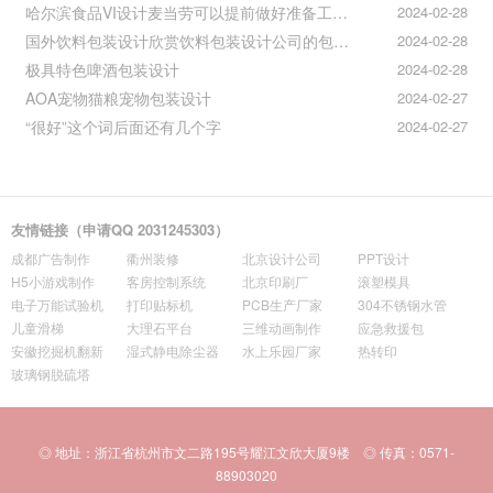
哈尔滨食品VI设计麦当劳可以提前做好准备工作促进挪动购买
2024-02-28
国外饮料包装设计欣赏饮料包装设计公司的包装设计
2024-02-28
极具特色啤酒包装设计
2024-02-28
AOA宠物猫粮宠物包装设计
2024-02-27
“很好”这个词后面还有几个字
2024-02-27
友情链接（申请QQ 2031245303）
成都广告制作
衢州装修
北京设计公司
PPT设计
H5小游戏制作
客房控制系统
北京印刷厂
滚塑模具
电子万能试验机
打印贴标机
PCB生产厂家
304不锈钢水管
儿童滑梯
大理石平台
三维动画制作
应急救援包
安徽挖掘机翻新
湿式静电除尘器
水上乐园厂家
热转印
玻璃钢脱硫塔
◎ 地址：浙江省杭州市文二路195号耀江文欣大厦9楼 ◎ 传真：0571-
88903020