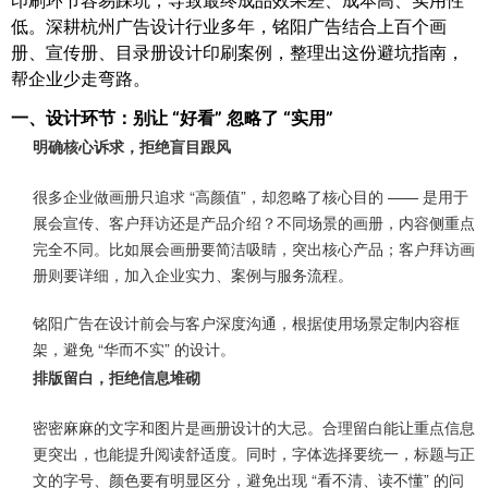
印刷环节容易踩坑，导致最终成品效果差、成本高、实用性
低。深耕杭州广告设计行业多年，铭阳广告结合上百个画
册、宣传册、目录册设计印刷案例，整理出这份避坑指南，
帮企业少走弯路。
一、设计环节：别让 “好看” 忽略了 “实用”
明确核心诉求，拒绝盲目跟风
很多企业做画册只追求 “高颜值”，却忽略了核心目的 —— 是用于
展会宣传、客户拜访还是产品介绍？不同场景的画册，内容侧重点
完全不同。比如展会画册要简洁吸睛，突出核心产品；客户拜访画
册则要详细，加入企业实力、案例与服务流程。
铭阳广告在设计前会与客户深度沟通，根据使用场景定制内容框
架，避免 “华而不实” 的设计。
排版留白，拒绝信息堆砌
密密麻麻的文字和图片是画册设计的大忌。合理留白能让重点信息
更突出，也能提升阅读舒适度。同时，字体选择要统一，标题与正
文的字号、颜色要有明显区分，避免出现 “看不清、读不懂” 的问