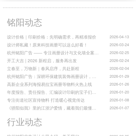
铭阳动态
设计价格｜印刷价格：先明确需求，再精准报价
2026-04-13
设计师私藏！原来科技画册可以这么好看！
2026-03-24
杭州铭阳广告 —— 专注画册设计与文化墙全案落地
2026-02-25
开工大吉 | 2026 新程启，服务再出发
2026-02-24
立春至，万物新｜春风启序，共赴新程
2026-02-04
杭州铭阳广告：深耕环保建筑装饰画册设计，赋能空间美学与可持续发展
2026-01-29
高新企业系列海报易拉宝画册等物料火热上线
2026-01-26
年度报告、责任报告、汇编设计印刷的宝子们集合！
2026-01-20
专注街道社区宣传物料 打造暖心视觉传达
2026-01-08
《骄阳似我》里的江浙沪爱情，藏着我们最懂的温柔与默契
2026-01-07
行业动态