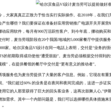
今，大家真真正正致力于恰当实行实际操作。在2018年，在我
会产生哪些？我们要保证在准备好应用营销推广电源开关开展营
挪动应用软件，每月有900万活跃性客户。到今年底，挪动购买和支
交付时，麦当劳现阶段在20个我国/地域的5,000家餐厅中提供
0,000家。哈尔滨食品VI设计在同一电話上表明，交付是“业务
rEATS的初期取得成功使他“遭受鼓励”。麦当劳必须根据交付得
规模”，在提供餐馆的餐厅中交付是“更有意义的推动者”。
两项服务也为麦当劳提供了大量的客户信息。例如，它现在有重
间。“我们超过60% 的业务是在夜间和夜间完成的，这进一步证
使用它的人那里获得了巨大的回头客业务，这再次鼓舞人心,”伊
增加需求。其中一个内部问题是，我们可以选择哪些具体措施来呈
。”