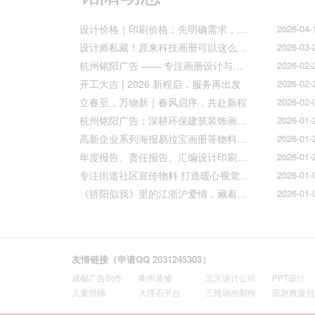
设计价格｜印刷价格：先明确需求，再精准报价
2026-04-
设计师私藏！原来科技画册可以这么好看！
2026-03-
杭州铭阳广告 —— 专注画册设计与文化墙全案落地
2026-02-
开工大吉 | 2026 新程启，服务再出发
2026-02-
立春至，万物新｜春风启序，共赴新程
2026-02-
杭州铭阳广告：深耕环保建筑装饰画册设计，赋能空间美学与可持续发展
2026-01-
高新企业系列海报易拉宝画册等物料火热上线
2026-01-
年度报告、责任报告、汇编设计印刷的宝子们集合！
2026-01-
专注街道社区宣传物料 打造暖心视觉传达
2026-01-
《骄阳似我》里的江浙沪爱情，藏着我们最懂的温柔与默契
2026-01-
友情链接（申请QQ 2031245303）
成都广告制作
衢州装修
北京设计公司
PPT设计
儿童滑梯
大理石平台
三维动画制作
应急救援包