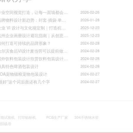
专业空间视觉打造，让每一面墙都会说话
2026-02-26
品牌物料设计新趋势：封套·插袋·单页折页的质感升级之道
2026-01-28
企业 VI 设计与文化墙定制｜打造杭州本土品牌专属视觉符号
2025-12-23
杭州企业画册设计避坑指南｜从创意到印刷的全流程把控
2025-12-23
如何打造可持续的品牌形象？
2024-02-28
哈尔滨食品VI设计麦当劳可以提前做好准备工作促进挪动购买
2024-02-28
国外饮料包装设计欣赏饮料包装设计公司的包装设计
2024-02-28
极具特色啤酒包装设计
2024-02-28
AOA宠物猫粮宠物包装设计
2024-02-27
“很好”这个词后面还有几个字
2024-02-27
万能试验机
打印贴标机
PCB生产厂家
304不锈钢水管
钢脱硫塔