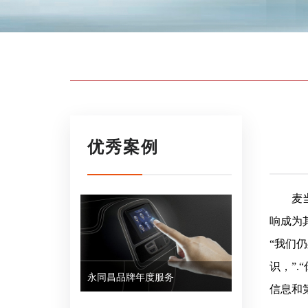
优秀案例
麦
响成为
“我们
识，”.
永同昌品牌年度服务
信息和