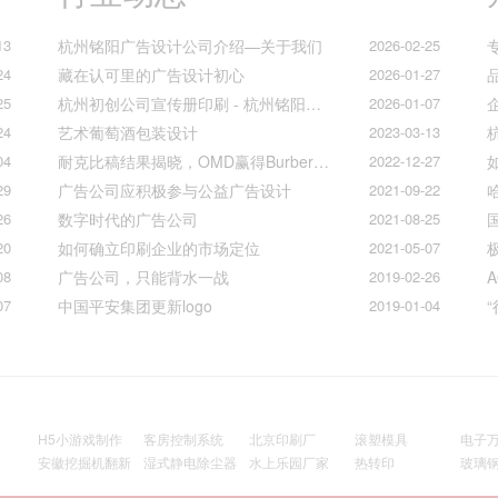
13
杭州铭阳广告设计公司介绍—关于我们
2026-02-25
24
藏在认可里的广告设计初心
2026-01-27
25
杭州初创公司宣传册印刷 - 杭州铭阳广告一站式解决方案
2026-01-07
24
艺术葡萄酒包装设计
2023-03-13
04
耐克比稿结果揭晓，OMD赢得Burberry全球媒介业务（转自广告狂人日报）
2022-12-27
29
广告公司应积极参与公益广告设计
2021-09-22
26
数字时代的广告公司
2021-08-25
20
如何确立印刷企业的市场定位
2021-05-07
08
广告公司，只能背水一战
2019-02-26
07
中国平安集团更新logo
2019-01-04
H5小游戏制作
客房控制系统
北京印刷厂
滚塑模具
电子
安徽挖掘机翻新
湿式静电除尘器
水上乐园厂家
热转印
玻璃