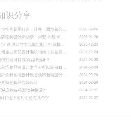
知识分享
专业空间视觉打造，让每一面墙都会说话
2026-02-26
品牌物料设计新趋势：封套·插袋·单页折页的质感升级之道
2026-01-28
企业 VI 设计与文化墙定制｜打造杭州本土品牌专属视觉符号
2025-12-23
杭州企业画册设计避坑指南｜从创意到印刷的全流程把控
2025-12-23
如何打造可持续的品牌形象？
2024-02-28
哈尔滨食品VI设计麦当劳可以提前做好准备工作促进挪动购买
2024-02-28
国外饮料包装设计欣赏饮料包装设计公司的包装设计
2024-02-28
极具特色啤酒包装设计
2024-02-28
AOA宠物猫粮宠物包装设计
2024-02-27
“很好”这个词后面还有几个字
2024-02-27