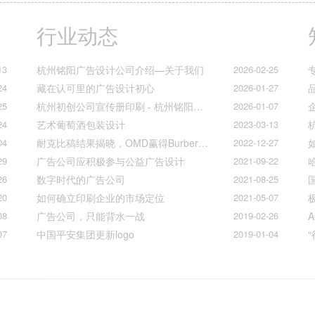
行业动态
13
杭州铭阳广告设计公司介绍—关于我们
2026-02-25
24
藏在认可里的广告设计初心
2026-01-27
25
杭州初创公司宣传册印刷 - 杭州铭阳广告一站式解决方案
2026-01-07
24
艺术葡萄酒包装设计
2023-03-13
04
耐克比稿结果揭晓，OMD赢得Burberry全球媒介业务（转自广告狂人日报）
2022-12-27
29
广告公司应积极参与公益广告设计
2021-09-22
26
数字时代的广告公司
2021-08-25
20
如何确立印刷企业的市场定位
2021-05-07
08
广告公司，只能背水一战
2019-02-26
07
中国平安集团更新logo
2019-01-04