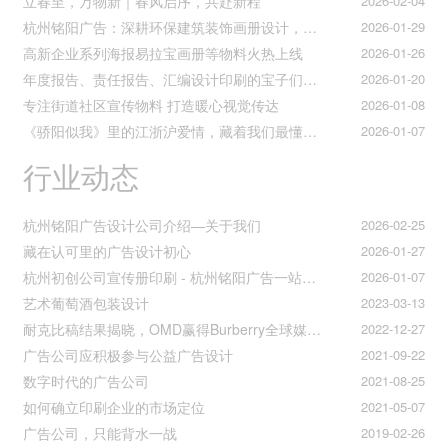
立春至，万物新｜春风启序，共赴新程
2026-02-04
杭州铭阳广告：深耕环保建筑装饰画册设计，赋能空间美学与可持续发展
2026-01-29
高新企业系列海报易拉宝画册等物料火热上线
2026-01-26
年度报告、责任报告、汇编设计印刷的宝子们集合！
2026-01-20
专注街道社区宣传物料 打造暖心视觉传达
2026-01-08
《骄阳似我》里的江浙沪爱情，藏着我们最懂的温柔与默契
2026-01-07
行业动态
杭州铭阳广告设计公司介绍—关于我们
2026-02-25
藏在认可里的广告设计初心
2026-01-27
杭州初创公司宣传册印刷 - 杭州铭阳广告一站式解决方案
2026-01-07
艺术葡萄酒包装设计
2023-03-13
耐克比稿结果揭晓，OMD赢得Burberry全球媒介业务（转自广告狂人日报）
2022-12-27
广告公司应积极参与公益广告设计
2021-09-22
数字时代的广告公司
2021-08-25
如何确立印刷企业的市场定位
2021-05-07
广告公司，只能背水一战
2019-02-26