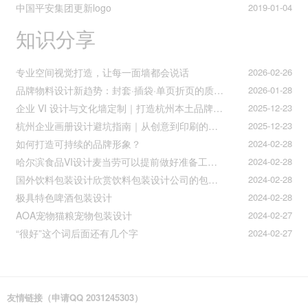
中国平安集团更新logo
2019-01-04
知识分享
专业空间视觉打造，让每一面墙都会说话
2026-02-26
品牌物料设计新趋势：封套·插袋·单页折页的质感升级之道
2026-01-28
企业 VI 设计与文化墙定制｜打造杭州本土品牌专属视觉符号
2025-12-23
杭州企业画册设计避坑指南｜从创意到印刷的全流程把控
2025-12-23
如何打造可持续的品牌形象？
2024-02-28
哈尔滨食品VI设计麦当劳可以提前做好准备工作促进挪动购买
2024-02-28
国外饮料包装设计欣赏饮料包装设计公司的包装设计
2024-02-28
极具特色啤酒包装设计
2024-02-28
AOA宠物猫粮宠物包装设计
2024-02-27
“很好”这个词后面还有几个字
2024-02-27
友情链接（申请QQ 2031245303）