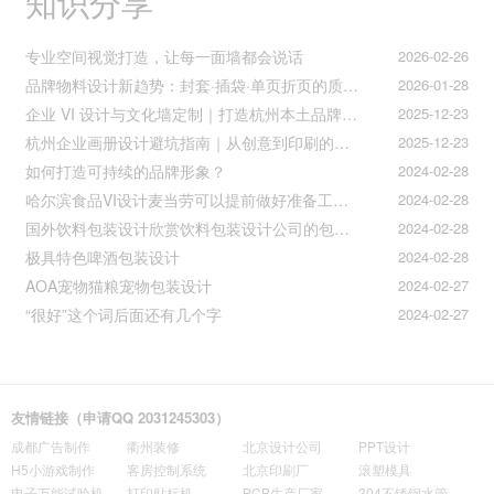
知识分享
专业空间视觉打造，让每一面墙都会说话
2026-02-26
品牌物料设计新趋势：封套·插袋·单页折页的质感升级之道
2026-01-28
企业 VI 设计与文化墙定制｜打造杭州本土品牌专属视觉符号
2025-12-23
杭州企业画册设计避坑指南｜从创意到印刷的全流程把控
2025-12-23
如何打造可持续的品牌形象？
2024-02-28
哈尔滨食品VI设计麦当劳可以提前做好准备工作促进挪动购买
2024-02-28
国外饮料包装设计欣赏饮料包装设计公司的包装设计
2024-02-28
极具特色啤酒包装设计
2024-02-28
AOA宠物猫粮宠物包装设计
2024-02-27
“很好”这个词后面还有几个字
2024-02-27
友情链接（申请QQ 2031245303）
成都广告制作
衢州装修
北京设计公司
PPT设计
H5小游戏制作
客房控制系统
北京印刷厂
滚塑模具
电子万能试验机
打印贴标机
PCB生产厂家
304不锈钢水管