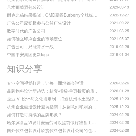
艺术葡萄酒包装设计
2023-03-13
耐克比稿结果揭晓，OMD赢得Burberry全球媒介业务（转自广告狂人日报）
2022-12-27
广告公司应积极参与公益广告设计
2021-09-22
数字时代的广告公司
2021-08-25
如何确立印刷企业的市场定位
2021-05-07
广告公司，只能背水一战
2019-02-26
中国平安集团更新logo
2019-01-04
知识分享
专业空间视觉打造，让每一面墙都会说话
2026-02-26
品牌物料设计新趋势：封套·插袋·单页折页的质感升级之道
2026-01-28
企业 VI 设计与文化墙定制｜打造杭州本土品牌专属视觉符号
2025-12-23
杭州企业画册设计避坑指南｜从创意到印刷的全流程把控
2025-12-23
如何打造可持续的品牌形象？
2024-02-28
哈尔滨食品VI设计麦当劳可以提前做好准备工作促进挪动购买
2024-02-28
国外饮料包装设计欣赏饮料包装设计公司的包装设计
2024-02-28