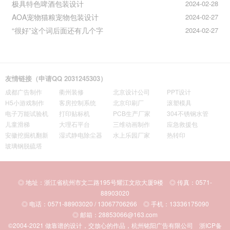
极具特色啤酒包装设计
2024-02-28
AOA宠物猫粮宠物包装设计
2024-02-27
“很好”这个词后面还有几个字
2024-02-27
友情链接（申请QQ 2031245303）
成都广告制作
衢州装修
北京设计公司
PPT设计
H5小游戏制作
客房控制系统
北京印刷厂
滚塑模具
电子万能试验机
打印贴标机
PCB生产厂家
304不锈钢水管
儿童滑梯
大理石平台
三维动画制作
应急救援包
安徽挖掘机翻新
湿式静电除尘器
水上乐园厂家
热转印
玻璃钢脱硫塔
◎ 地址：浙江省杭州市文二路195号耀江文欣大厦9楼 ◎ 传真：0571-
88903020
◎ 电话：0571-88903020 / 13067706266 ◎ 手机：13336175090
◎ 邮箱：28853066@163.com
©2004-2021
做靠谱的设计，交放心的作品，杭州铭阳广告有限公司
浙ICP备