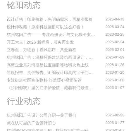
铭阳动态
设计价格｜印刷价格：先明确需求，再精准报价
2026-04-13
设计师私藏！原来科技画册可以这么好看！
2026-03-24
杭州铭阳广告 —— 专注画册设计与文化墙全案落地
2026-02-25
开工大吉 | 2026 新程启，服务再出发
2026-02-24
立春至，万物新｜春风启序，共赴新程
2026-02-04
杭州铭阳广告：深耕环保建筑装饰画册设计，赋能空间美学与可持续发展
2026-01-29
高新企业系列海报易拉宝画册等物料火热上线
2026-01-26
年度报告、责任报告、汇编设计印刷的宝子们集合！
2026-01-20
专注街道社区宣传物料 打造暖心视觉传达
2026-01-08
《骄阳似我》里的江浙沪爱情，藏着我们最懂的温柔与默契
2026-01-07
行业动态
杭州铭阳广告设计公司介绍—关于我们
2026-02-25
藏在认可里的广告设计初心
2026-01-27
杭州初创公司宣传册印刷 - 杭州铭阳广告一站式解决方案
2026-01-07