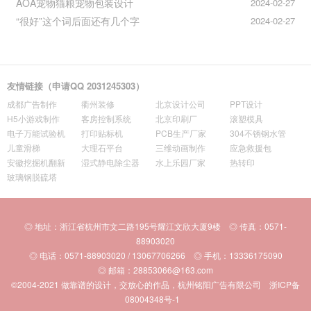
AOA宠物猫粮宠物包装设计
2024-02-27
“很好”这个词后面还有几个字
2024-02-27
友情链接（申请QQ 2031245303）
成都广告制作
衢州装修
北京设计公司
PPT设计
H5小游戏制作
客房控制系统
北京印刷厂
滚塑模具
电子万能试验机
打印贴标机
PCB生产厂家
304不锈钢水管
儿童滑梯
大理石平台
三维动画制作
应急救援包
安徽挖掘机翻新
湿式静电除尘器
水上乐园厂家
热转印
玻璃钢脱硫塔
◎ 地址：浙江省杭州市文二路195号耀江文欣大厦9楼 ◎ 传真：0571-
88903020
◎ 电话：0571-88903020 / 13067706266 ◎ 手机：13336175090
◎ 邮箱：28853066@163.com
©2004-2021
做靠谱的设计，交放心的作品，杭州铭阳广告有限公司
浙ICP备
08004348号-1