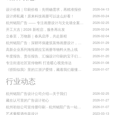
设计价格｜印刷价格：先明确需求，再精准报价
2026-04-13
设计师私藏！原来科技画册可以这么好看！
2026-03-24
杭州铭阳广告 —— 专注画册设计与文化墙全案落地
2026-02-25
开工大吉 | 2026 新程启，服务再出发
2026-02-24
立春至，万物新｜春风启序，共赴新程
2026-02-04
杭州铭阳广告：深耕环保建筑装饰画册设计，赋能空间美学与可持续发展
2026-01-29
高新企业系列海报易拉宝画册等物料火热上线
2026-01-26
年度报告、责任报告、汇编设计印刷的宝子们集合！
2026-01-20
专注街道社区宣传物料 打造暖心视觉传达
2026-01-08
《骄阳似我》里的江浙沪爱情，藏着我们最懂的温柔与默契
2026-01-07
行业动态
杭州铭阳广告设计公司介绍—关于我们
2026-02-25
藏在认可里的广告设计初心
2026-01-27
杭州初创公司宣传册印刷 - 杭州铭阳广告一站式解决方案
2026-01-07
艺术葡萄酒包装设计
2023-03-13