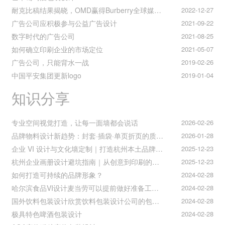
耐克比稿结果揭晓，OMD赢得Burberry全球媒介业务（转自广告狂人日报）
2022-12-27
广告公司应积极参与公益广告设计
2021-09-22
数字时代的广告公司
2021-08-25
如何确立印刷企业的市场定位
2021-05-07
广告公司，只能背水一战
2019-02-26
中国平安集团更新logo
2019-01-04
知识分享
专业空间视觉打造，让每一面墙都会说话
2026-02-26
品牌物料设计新趋势：封套·插袋·单页折页的质感升级之道
2026-01-28
企业 VI 设计与文化墙定制｜打造杭州本土品牌专属视觉符号
2025-12-23
杭州企业画册设计避坑指南｜从创意到印刷的全流程把控
2025-12-23
如何打造可持续的品牌形象？
2024-02-28
哈尔滨食品VI设计麦当劳可以提前做好准备工作促进挪动购买
2024-02-28
国外饮料包装设计欣赏饮料包装设计公司的包装设计
2024-02-28
极具特色啤酒包装设计
2024-02-28