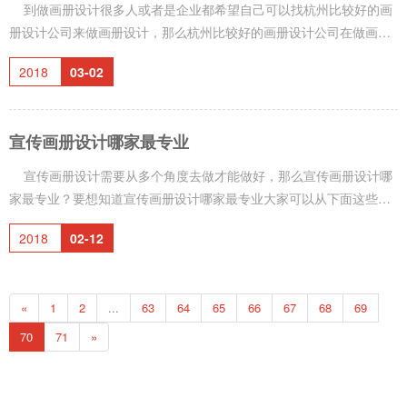
到做画册设计很多人或者是企业都希望自己可以找杭州比较好的画
册设计公司来做画册设计，那么杭州比较好的画册设计公司在做画册
设计的时候都会注意到画册设计的哪些方面的内容呢？ 杭州比较好
2018
03-02
的画册设计公司做画册设计的时候会充分的体现到画册设计需要表现
的重点内容。 不同的画册设计类型需要重点凸显的内容也是不一样
的。比如说企业形象画册设计需要凸显的内容则是企业的各个方面各
宣传画册设计哪家最专业
个层次的信息。而企业产品画册设计则是重点的体现产品的一些信息
宣传画册设计需要从多个角度去做才能做好，那么宣传画册设计哪
家最专业？要想知道宣传画册设计哪家最专业大家可以从下面这些条
件去判断。 首先是看这家宣传画册设计公司是不是有比较丰富的画
2018
02-12
册设计经验。 一般来说经验较为丰富的画册设计公司做的画册设计
普遍都要比其他的画册设计要更加的专业。这一点其实在其他的行业
也是适用的。因为经验丰富，所以在设计的时候能够更熟悉的处理好
«
1
2
...
63
64
65
66
67
68
69
画册设计的一些细节上的事情。并且在技巧上也是驾轻就熟的。&n
70
71
»