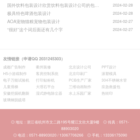
国外饮料包装设计欣赏饮料包装设计公司的包装设计
2024-02-28
极具特色啤酒包装设计
2024-02-28
AOA宠物猫粮宠物包装设计
2024-02-27
“很好”这个词后面还有几个字
2024-02-27
友情链接（申请QQ 2031245303）
成都广告制作
衢州装修
北京设计公司
PPT设计
H5小游戏制作
客房控制系统
北京印刷厂
滚塑模具
电子万能试验机
打印贴标机
PCB生产厂家
304不锈钢水管
儿童滑梯
大理石平台
三维动画制作
应急救援包
安徽挖掘机翻新
湿式静电除尘器
水上乐园厂家
热转印
玻璃钢脱硫塔
◎ 地址：浙江省杭州市文二路195号耀江文欣大厦9楼 ◎ 传真：0571-
88903020
◎ 电话：0571-88903020 / 13067706266 ◎ 手机：13336175090