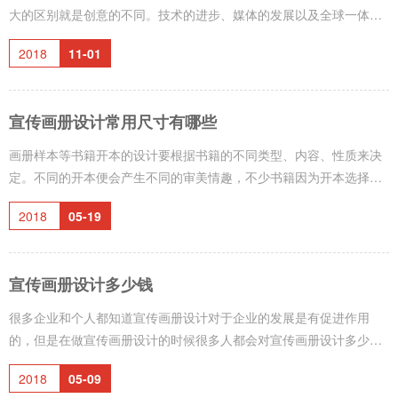
不是好创意。 评
大的区别就是创意的不同。技术的进步、媒体的发展以及全球一体化
步伐的加快，产生的信息成几何态势增长，我们正处在一个信息爆炸
2018
11-01
的时代。如今的广告之争实际是注意力之争，广告创意就是打破受众
对信息的麻木感。 广告的独创性表现在很多方面，包括创意思想的独
特，表现形式的独特，销售主张的独特等等。
宣传画册设计常用尺寸有哪些
画册样本等书籍开本的设计要根据书籍的不同类型、内容、性质来决
定。不同的开本便会产生不同的审美情趣，不少书籍因为开本选择得
当，使形态上的创新与该书的内容相得益彰，受到读者的欢迎。 开
2018
05-19
本大小的确定是画册设计和样本设计等书籍设计的第一步，设计师要
根据画册样本的用途和性质，选择设计合适的开本。 选择开本的大
小，要考虑到以下因素： 1、画册样本等书籍的性质和专门用途，以
宣传画册设计多少钱
及图表和公式的繁简和大小等； 2、文字结构和编排体裁，以及篇幅
的多少；
很多企业和个人都知道宣传画册设计对于企业的发展是有促进作用
的，但是在做宣传画册设计的时候很多人都会对宣传画册设计多少
钱，设计一本画册要多少钱这个问题比较关心。 关于宣传画册设计多
2018
05-09
少钱，设计一本画册要多少钱这个问题其实是没有一个比较标准的答