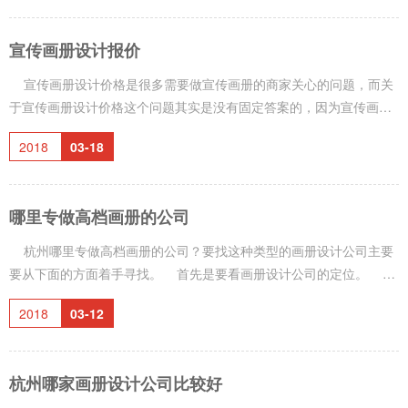
案的，因为影响价格的因素有很多。下面我们来总结一下影响的因
素。 首先是看你要做的宣传画册的设计的难度怎么样。 有的宣传册设
宣传画册设计报价
计相对来说要求比较少，设计起来花费的时间和精力也是比较少的，
因此价格也会比较低。 其次就是要根据你选择的设计公司的定位。 有
宣传画册设计价格是很多需要做宣传画册的商家关心的问题，而关
于宣传画册设计价格这个问题其实是没有固定答案的，因为宣传画册
设计价格是要受很多因素的影响的。下面我们就来分析一下宣传画册
2018
03-18
设计价格都要受到什么因素的影响。 影响宣传画册设计价格的因素之
一：宣传画册的设计难度。 不同的公司和企业需要的宣传画册的设计
的要求不一样，有的公司的宣传画册可能就只是需要做一个比较简单
哪里专做高档画册的公司
的排版，有的公司的宣传画册的设计的要求比较高，既要有创意又要
讲究美感等等。 排版要求设计要求比较低的宣传画册设计价格
杭州哪里专做高档画册的公司？要找这种类型的画册设计公司主要
要从下面的方面着手寻找。 首先是要看画册设计公司的定位。 不
同的画册设计公司做的定位会直接决定他们是做什么档次的画册设
2018
03-12
计。有的公司做的定位就是针对一些低端的画册设计，这类画册设计
这样定位所以在价格定位上相对也要便宜一些。如果一家公司的定位
是中高端，那么价格相对高一些的同时一般做的画册设计的档次也是
杭州哪家画册设计公司比较好
中高端的。比如铭阳广告就是定位成中高端的。 &nb