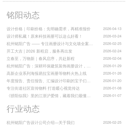
铭阳动态
设计价格｜印刷价格：先明确需求，再精准报价
2026-04-13
设计师私藏！原来科技画册可以这么好看！
2026-03-24
杭州铭阳广告 —— 专注画册设计与文化墙全案落地
2026-02-25
开工大吉 | 2026 新程启，服务再出发
2026-02-24
立春至，万物新｜春风启序，共赴新程
2026-02-04
杭州铭阳广告：深耕环保建筑装饰画册设计，赋能空间美学与可持续发展
2026-01-29
高新企业系列海报易拉宝画册等物料火热上线
2026-01-26
年度报告、责任报告、汇编设计印刷的宝子们集合！
2026-01-20
专注街道社区宣传物料 打造暖心视觉传达
2026-01-08
《骄阳似我》里的江浙沪爱情，藏着我们最懂的温柔与默契
2026-01-07
行业动态
杭州铭阳广告设计公司介绍—关于我们
2026-02-25