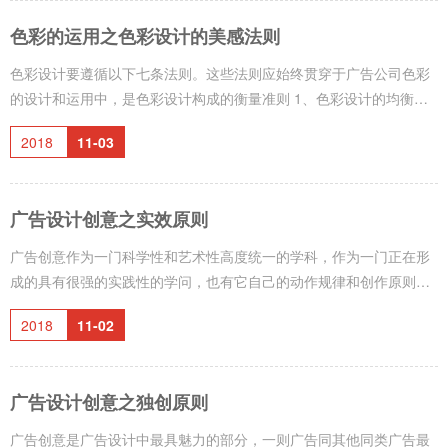
本原则，当然也是广告创意被消费者接受和最终促销的重要保证。 要
色彩的运用之色彩设计的美感法则
摆事实讲道理，广告所陈述事实具有强大的说服力，而不是语言本身
的技巧。这不仅是广告创意的内在依据，也是广告促销的有效策略。
色彩设计要遵循以下七条法则。这些法则应始终贯穿于广告公司色彩
广告创意所
的设计和运用中，是色彩设计构成的衡量准则 1、色彩设计的均衡
2、色彩设计的呼应 3、色彩设计的主从 4、色彩设计的层次 5、点缀
2018
11-03
色 6、色彩设计的衬托 7、色彩设计的渐变 以上七项原则在广告设计
中，尤其是在VI设计、标志设计、画册设计及包装设计中，要充分理
解运用，以提高作品美感。
广告设计创意之实效原则
广告创意作为一门科学性和艺术性高度统一的学科，作为一门正在形
成的具有很强的实践性的学问，也有它自己的动作规律和创作原则，
实效原则是其中之一。 所谓实效原则，就是指能带来现实的广告效
2018
11-02
果，能给广告主带来实际的收益，这是广告设计的根本原则，广告创
意其他原则本质上都是为这原则服务的。广告是一种商业行为，是以
追求经济效益为目的的活动，因此任何一个广告都应该特别注意投入
广告设计创意之独创原则
与产出，无效或者效果不好的广告都是对广告主资金的浪费，是有悖
于广告初衷的。从某种程度上说，创意就是创意，没有创意的创意就
广告创意是广告设计中最具魅力的部分，一则广告同其他同类广告最