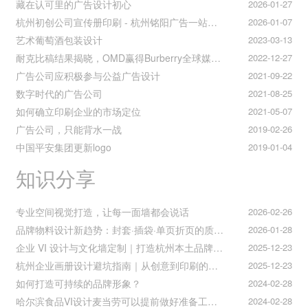
藏在认可里的广告设计初心
2026-01-27
杭州初创公司宣传册印刷 - 杭州铭阳广告一站式解决方案
2026-01-07
艺术葡萄酒包装设计
2023-03-13
耐克比稿结果揭晓，OMD赢得Burberry全球媒介业务（转自广告狂人日报）
2022-12-27
广告公司应积极参与公益广告设计
2021-09-22
数字时代的广告公司
2021-08-25
如何确立印刷企业的市场定位
2021-05-07
广告公司，只能背水一战
2019-02-26
中国平安集团更新logo
2019-01-04
知识分享
专业空间视觉打造，让每一面墙都会说话
2026-02-26
品牌物料设计新趋势：封套·插袋·单页折页的质感升级之道
2026-01-28
企业 VI 设计与文化墙定制｜打造杭州本土品牌专属视觉符号
2025-12-23
杭州企业画册设计避坑指南｜从创意到印刷的全流程把控
2025-12-23
如何打造可持续的品牌形象？
2024-02-28
哈尔滨食品VI设计麦当劳可以提前做好准备工作促进挪动购买
2024-02-28