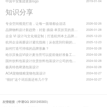
中国平安集团更新logo
2019-01-04
知识分享
专业空间视觉打造，让每一面墙都会说话
2026-02-26
品牌物料设计新趋势：封套·插袋·单页折页的质感升级之道
2026-01-28
企业 VI 设计与文化墙定制｜打造杭州本土品牌专属视觉符号
2025-12-23
杭州企业画册设计避坑指南｜从创意到印刷的全流程把控
2025-12-23
如何打造可持续的品牌形象？
2024-02-28
哈尔滨食品VI设计麦当劳可以提前做好准备工作促进挪动购买
2024-02-28
国外饮料包装设计欣赏饮料包装设计公司的包装设计
2024-02-28
极具特色啤酒包装设计
2024-02-28
AOA宠物猫粮宠物包装设计
2024-02-27
“很好”这个词后面还有几个字
2024-02-27
友情链接（申请QQ 2031245303）