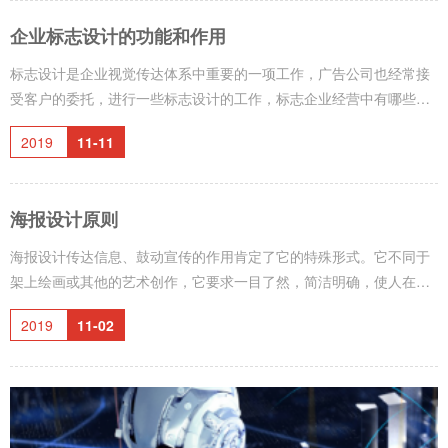
企业标志设计的功能和作用
标志设计是企业视觉传达体系中重要的一项工作，广告公司也经常接
受客户的委托，进行一些标志设计的工作，标志企业经营中有哪些功
能和作用呢？ 标志的功能主要是信息传达，理想的传达效果是信息传
2019
11-11
达者使用基图形化的传达内容与信息接收者所理解和解释的意义相一
致。各类标志有不同的运用范围，发挥的功能也不同。商标在标志中
占的数量最多，与人们的日常物质生活的关联也最紧密。标志设计的
海报设计原则
作用主要体现在： 1、区分商品的作用。 2、质量保证的作用。 3、认
牌购货的作用。 4、广告宣传的作用。
海报设计传达信息、鼓动宣传的作用肯定了它的特殊形式。它不同于
架上绘画或其他的艺术创作，它要求一目了然，简洁明确，使人在一
瞬之间，在一定距离外能看清楚所要宣传的事物的主题。为了达到这
2019
11-02
个目的，宣传画往往采取一系列创意手法，突出重点，删去次要的细
节、细部，甚至背景，并可以把各个不同比例，把在不同时间、不同
空间发生的活动组合在一起。并经常运用象征手法，启发人们的联
想。因此，海报设计的构思往往源于生活并高于生活，构图要概括集
中，形象要简练夸张，要以强烈鲜明的色彩为手法，突出醒目地表达