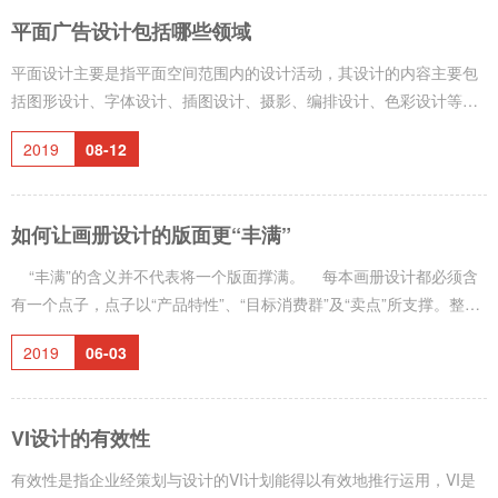
画册的图片质量作为画册的基础，也不能有丝毫轻视。我们知道，如
平面广告设计包括哪些领域
今已经是”读图“时代，很多场合都是以图片
平面设计主要是指平面空间范围内的设计活动，其设计的内容主要包
括图形设计、字体设计、插图设计、摄影、编排设计、色彩设计等基
础平面设计，以及招贴设计、包装设计、书籍设计、商业广告设计、
2019
08-12
CI设计等应用设计，现代平面设计主要包括以下领域： 1、包装设计
包装设计就是将商品加以保护及美化，将商品的形象及优点尽可能地
展示于消费市场，以吸引消费者，从而促进商品销售的活动。 2、招
如何让画册设计的版面更“丰满”
贴设计 招贴指的是张贴在墙面、木板、KT板、灯布等媒介上的印刷
广告，它是户外广告
“丰满”的含义并不代表将一个版面撑满。 每本画册设计都必须含
有一个点子，点子以“产品特性”、“目标消费群”及“卖点”所支撑。整个
设计围绕其而发展，统一与一个中心，环环相扣，由浅入深或由深化
2019
06-03
浅，循序渐进，有规律，有节奏，有重点，才不失为一个“丰满”的设
计。 大多数画册设计由图片及文案两部分组成。设计之前必须充分
理解文案，读懂读通，再开始下一步工作。因为你所需要达到的最理
VI设计的有效性
想结果（就设计本身而言）就是将图片和文案完美结合
有效性是指企业经策划与设计的VI计划能得以有效地推行运用，VI是