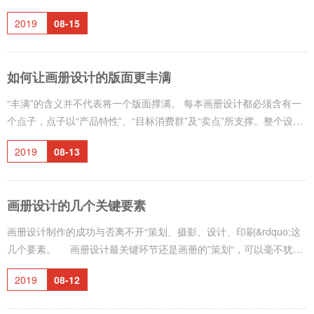
广告形式统称为焦点广告。 焦点广告起源于美国的超级市场、折扣
2019
08-15
商店等自助式商店，20世纪80年代开始在我国普及。焦点广告为分布
在商店内外，策划、设计的一些小型宣传品，主要作用为争取消费者
的注意力，诱导他们入店，激发消费者购买欲望。 焦点广告的形式
如何让画册设计的版面更丰满
有：店面形象广告、橱窗广告、灯箱广告、展台广告、展销广告牌、
产品宣传册广告
“丰满”的含义并不代表将一个版面撑满。 每本画册设计都必须含有一
个点子，点子以“产品特性”、“目标消费群”及“卖点”所支撑。整个设计
围绕其而发展，统一与一个中心，环环相扣，由浅入深或由深化浅，
2019
08-13
循序渐进，有规律，有节奏，有重点，才不失为一个“丰满”的设计。
大多数画册设计由图片及文案两部分组成。设
画册设计的几个关键要素
画册设计制作的成功与否离不开“策划、摄影、设计、印刷&rdquo;这
几个要素。 画册设计最关键环节还是画册的”策划“，可以毫不犹豫
地说，现在画册设计的质量要提升，要想准确反映出公司的实力，就
2019
08-12
必须在明确公司定位的情况下，走”差异化“的道路，高度重视画册
的“策划”;工作，借助优秀的”策划“让画册设计&ldquo;开口说法”。