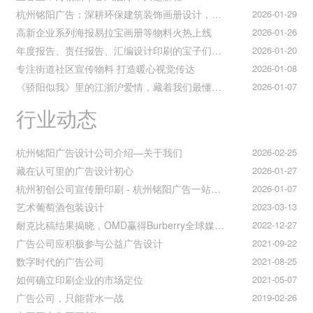
杭州铭阳广告：深耕环保建筑装饰画册设计，赋能空间美学与可持续发展
2026-01-29
高新企业系列海报易拉宝画册等物料火热上线
2026-01-26
年度报告、责任报告、汇编设计印刷的宝子们集合！
2026-01-20
专注街道社区宣传物料 打造暖心视觉传达
2026-01-08
《骄阳似我》里的江浙沪爱情，藏着我们最懂的温柔与默契
2026-01-07
行业动态
杭州铭阳广告设计公司介绍—关于我们
2026-02-25
藏在认可里的广告设计初心
2026-01-27
杭州初创公司宣传册印刷 - 杭州铭阳广告一站式解决方案
2026-01-07
艺术葡萄酒包装设计
2023-03-13
耐克比稿结果揭晓，OMD赢得Burberry全球媒介业务（转自广告狂人日报）
2022-12-27
广告公司应积极参与公益广告设计
2021-09-22
数字时代的广告公司
2021-08-25
如何确立印刷企业的市场定位
2021-05-07
广告公司，只能背水一战
2019-02-26