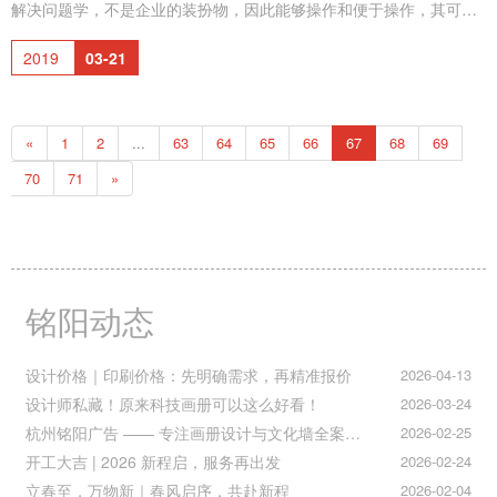
解决问题学，不是企业的装扮物，因此能够操作和便于操作，其可操
作性是一个十分重要的问题。 计划要具有效性，能够有效地发挥
2019
03-21
树立良好企业形象的作用，首先在其策划设计必须根据企业自身的情
况，企业的市场营销的地位，在推行企业形象战略时确立准确的形象
定位然后以此定位进行发展规划。在这点上协助企业导入VI计划的机
«
1
2
...
63
64
65
66
67
68
69
构或个人负有重要的职责，一切必须从实际出发，不能迎合企业领导
人，一些不切合实际的心态。笔者在协助产品在市场信息上刚有较好
70
71
»
走势但实力并
铭阳动态
设计价格｜印刷价格：先明确需求，再精准报价
2026-04-13
设计师私藏！原来科技画册可以这么好看！
2026-03-24
杭州铭阳广告 —— 专注画册设计与文化墙全案落地
2026-02-25
开工大吉 | 2026 新程启，服务再出发
2026-02-24
立春至，万物新｜春风启序，共赴新程
2026-02-04