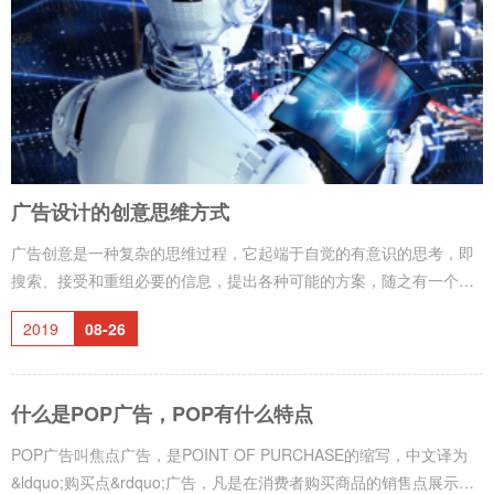
所要宣传的事物，表现物与物
广告设计的创意思维方式
广告创意是一种复杂的思维过程，它起端于自觉的有意识的思考，即
搜索、接受和重组必要的信息，提出各种可能的方案，随之有一个孕
育阶段，，即在意识或潜意识中进一步思索和酝酿各种信息重新组合
2019
08-26
的可能性。最后，通常都由于受到某种因素的启发，以灵感的方式突
然出现。铭阳人所从事的广告设计、VI设计、画册设计、包装设计的
创意过程也是如此，以下有几种创意思维的通常方式供设计师及同行
什么是POP广告，POP有什么特点
们参考： 1、组合&mdash;&mdash;再创造 创意产生的一个主要方
法是将旧元素进行新
POP广告叫焦点广告，是POINT OF PURCHASE的缩写，中文译为
&ldquo;购买点&rdquo;广告，凡是在消费者购买商品的销售点展示的