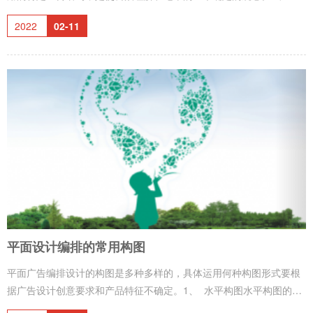
语的写作类型（1）功效型 反映商品的功效、性能好或服务效率
2022
02-11
高。（2）优质型 反映商品质量优胜或服务质量好。（3）双关
型 &n
平面设计编排的常用构图
平面广告编排设计的构图是多种多样的，具体运用何种构图形式要根
据广告设计创意要求和产品特征不确定。1、 水平构图水平构图的版
面安静平衡，但有时也需要局部的对比、破解和错落，使画面静中有