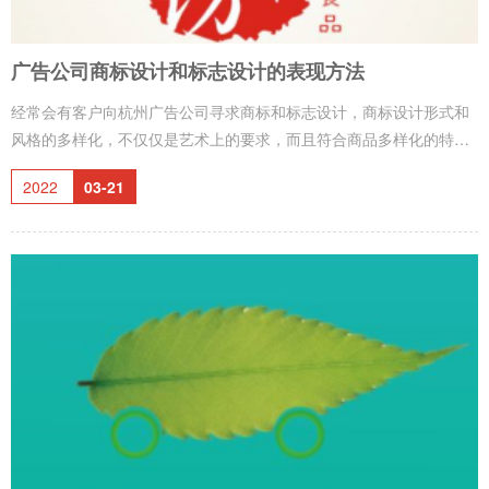
广告公司商标设计和标志设计的表现方法
经常会有客户向杭州广告公司寻求商标和标志设计，商标设计形式和
风格的多样化，不仅仅是艺术上的要求，而且符合商品多样化的特殊
需要。应根据不同内容、特点，采取不同的艺术处理和表现方法，来
2022
03-21
体现这一特点内容的艺术形式。商标设计的表现以明显的感性形象直
接反映为目的，创造一种艺术形象来表明商品、牌名、内容和特点。
广告公司在设计中常用的表现方式有：1、表现商品的形象2、表现企
业或商标的名称3、表现经营业务的内容与性质4、表现与商品或商标
相联系的事物上述四类表现形式，有的侧重一方面，有的兼而有之，
但它们以表达某一主要环节为