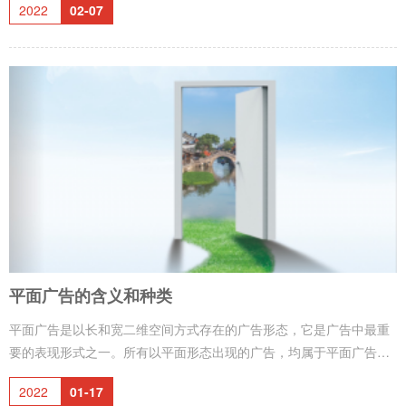
2022
02-07
动，不呆板。2、 垂直构图垂直构图具有伸展力、崇高感，视线上下
流动，是一种挺拔的构成形式，可以用纵的排列方式形成节奏和动
感。3、 对称构图对称构图将广告设计构成要素以上下或左右方式作
对称排列，形式庄重、正规。4、 均衡构图图形放在版面的左边或右
边，标题和文案处于相反位置，两边的形
平面广告的含义和种类
平面广告是以长和宽二维空间方式存在的广告形态，它是广告中最重
要的表现形式之一。所有以平面形态出现的广告，均属于平面广告范
畴，具体包括以下三大类：1、印刷类：是指主要通过印刷手段制作
2022
01-17
的，便于大量发行的广告，常用的有报纸广告、杂志广告、招贴广