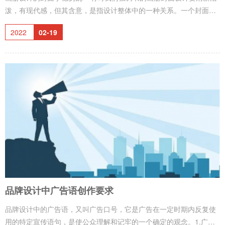
泼，有现代感，但其含意，是指设计整体中的一种关系。一个封面中
的设计元素，只要有一两个是动态的，就能显出很强的动感来。如果
2022
02-19
所有的元素都处于不稳定状态，那就是乱，而不是活泼。古诗讲：“万
绿丛中一点红”，正是因为有了绿的衬托，红才显得醒目。目前我们有
些书的封面，就显得太乱，太闹。画册设计的封面宁简勿繁 简洁可
使封面设计意图明确，而明确的图形会具有很强的视觉冲击力。要尽
量用少的设计元素营造丰富的画面。去
品牌设计中广告语创作要求
品牌设计中的广告语，又叫广告口号，它是广告在一定时期内反复使
用的特定宣传语句，是使公众理解和记牢的一个确定的观念。1.广告