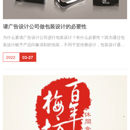
请广告设计公司做包装设计的必要性
为什么要请广告设计公司进行包装设计？有什么必要性？因为通过包
装设计赋予产品印象深刻的包装，不同于宣传册设计，包装设计通常
具有以下重要的作用。1、介绍商品 借由包装上的要素，使消费者认
2022
03-27
识商品的内容、品牌及品名。2、标示性 商品的保存期限、营养表、
条形码、承重限制、环保标章等信息，都必须依照法规一一标示清
楚。3、沟通 有些企业为了提升企业形象，会在包装上附加一些关怀
文宣、协寻儿童或正面的宣导信息，借此与消费者产生良性互动。4、
占有货架位置