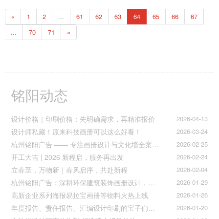
从而给年报注入了新的生命。 如果说机构介绍是一份对外的宣传，
«
1
2
...
61
62
63
64
65
66
67
那么初期的年报就是一份内部的读物，它像一份家庭流水帐一样详细
记载着企业全年的自身行为。从组织机构到董事报告，从机构
...
70
71
»
铭阳动态
设计价格｜印刷价格：先明确需求，再精准报价
2026-04-13
设计师私藏！原来科技画册可以这么好看！
2026-03-24
杭州铭阳广告 —— 专注画册设计与文化墙全案落地
2026-02-25
开工大吉 | 2026 新程启，服务再出发
2026-02-24
立春至，万物新｜春风启序，共赴新程
2026-02-04
杭州铭阳广告：深耕环保建筑装饰画册设计，赋能空间美学与可持续发展
2026-01-29
高新企业系列海报易拉宝画册等物料火热上线
2026-01-26
年度报告、责任报告、汇编设计印刷的宝子们集合！
2026-01-20