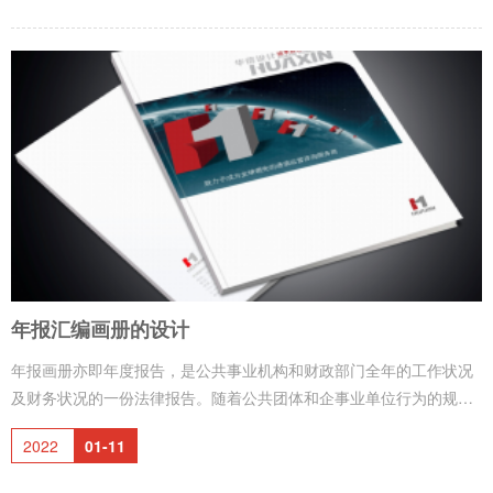
告、样本广告、挂历广告、旗帜广告、传单广告、直邮广告和包装广
告等形式。2、非印刷类：指的是人工绘制、电脑喷绘、照片制作的单
幅或多幅的平面广告。常见的有路牌广告、外墙广告、车身广告、横
幅广告和交通护栏广告等户外平面广告。3、电子光管类：通过电子技
术或发光体构成的平面广告。常
年报汇编画册的设计
年报画册亦即年度报告，是公共事业机构和财政部门全年的工作状况
及财务状况的一份法律报告。随着公共团体和企事业单位行为的规范
化，各机构已经逐渐将原先的文字打印报告改为正规的印刷报告，同
2022
01-11
时越来越多的公务机构、财务银行、证券股市等的设立及其内部运行
机制的改变，使年报从过去的内部审阅材料转变为对外交流的工具，