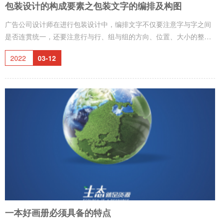
包装设计的构成要素之包装文字的编排及构图
广告公司设计师在进行包装设计中，编排文字不仅要注意字与字之间
是否连贯统一，还要注意行与行、组与组的方向、位置、大小的整体
布局。主要文字在位置、面积、色彩明度、纯度、冷暖处理上占据优
2022
03-12
势。同一画面实用的字体不能太多、太乱。编排文字时，要从上到
下，从左到右的顺序排列，要符合人们的阅读习惯。在画册设计中文
字的编排亦然。构图是将包装设计诸要素，如品名、牌名、商标、图
形、文字等统筹安排，合理组合的过程。众多组合的过程。众多要素
之间在位置、大小、空间、色彩、分量、强弱等各个方面的关系是复
杂的。构图的好坏，直接影响视觉效
一本好画册必须具备的特点