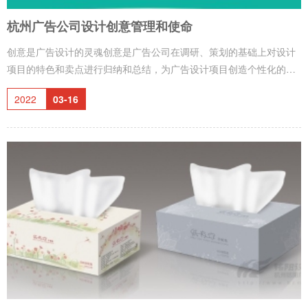
杭州广告公司设计创意管理和使命
创意是广告设计的灵魂创意是广告公司在调研、策划的基础上对设计
项目的特色和卖点进行归纳和总结，为广告设计项目创造个性化的特
征，并为下一阶段的设计表现奠定基础。广告创意需要广告公司项目
2022
03-16
成员通过对前期资料进行梳理，展开头脑风暴，拿出个性化的创造性
意见，然后结合项目目标，筛选出最佳创意方案。在杭州广告公司创
意管理的过程中，管理者如何成为团队成员营造出轻松而愉快的工作
环境，形成各抒已见的创意氛围，是诞生优秀创意的前提条件。那么
杭州广告公司可以做什么呢？我们已经过了设计只关乎外表和感觉的
时代，今天，设计是任何成功企业