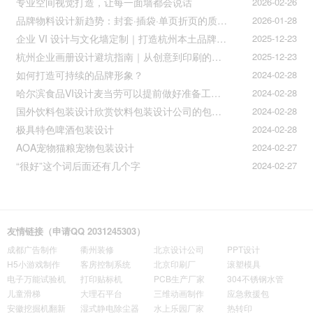
专业空间视觉打造，让每一面墙都会说话
2026-02-26
品牌物料设计新趋势：封套·插袋·单页折页的质感升级之道
2026-01-28
企业 VI 设计与文化墙定制｜打造杭州本土品牌专属视觉符号
2025-12-23
杭州企业画册设计避坑指南｜从创意到印刷的全流程把控
2025-12-23
如何打造可持续的品牌形象？
2024-02-28
哈尔滨食品VI设计麦当劳可以提前做好准备工作促进挪动购买
2024-02-28
国外饮料包装设计欣赏饮料包装设计公司的包装设计
2024-02-28
极具特色啤酒包装设计
2024-02-28
AOA宠物猫粮宠物包装设计
2024-02-27
“很好”这个词后面还有几个字
2024-02-27
友情链接（申请QQ 2031245303）
成都广告制作
衢州装修
北京设计公司
PPT设计
H5小游戏制作
客房控制系统
北京印刷厂
滚塑模具
电子万能试验机
打印贴标机
PCB生产厂家
304不锈钢水管
儿童滑梯
大理石平台
三维动画制作
应急救援包
安徽挖掘机翻新
湿式静电除尘器
水上乐园厂家
热转印