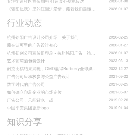
专注街道社区宣传物料 打造暖心视觉传达
2026-01-08
《骄阳似我》里的江浙沪爱情，藏着我们最懂的温柔与默契
2026-01-07
行业动态
杭州铭阳广告设计公司介绍—关于我们
2026-02-25
藏在认可里的广告设计初心
2026-01-27
杭州初创公司宣传册印刷 - 杭州铭阳广告一站式解决方案
2026-01-07
艺术葡萄酒包装设计
2023-03-13
耐克比稿结果揭晓，OMD赢得Burberry全球媒介业务（转自广告狂人日报）
2022-12-27
广告公司应积极参与公益广告设计
2021-09-22
数字时代的广告公司
2021-08-25
如何确立印刷企业的市场定位
2021-05-07
广告公司，只能背水一战
2019-02-26
中国平安集团更新logo
2019-01-04
知识分享