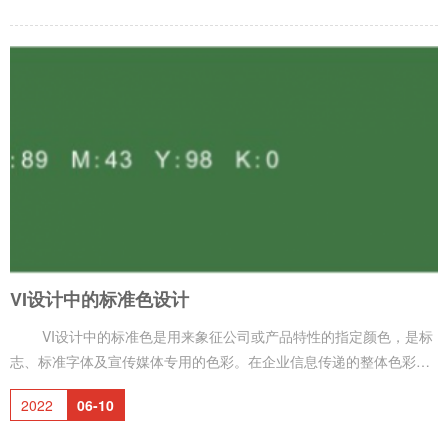
你最好先想到是宋体还是黑体，特殊的情况下，你才去考虑是否选用
这两大字体之外的字体。简单的讲，宋体很严谨，很庄重，也很尊
贵；黑体，很现代，很整齐，很简约。 其次，字体的间距最好小于常
规间距。以“0”为标准，你最好取
VI设计中的标准色设计
VI设计中的标准色是用来象征公司或产品特性的指定颜色，是标
志、标准字体及宣传媒体专用的色彩。在企业信息传递的整体色彩计
划中，具有明确的视觉识别效应，因而具有在市场竞争中致胜的感情
2022
06-10
魅力。 企业标准色具有科学化、差别化、系统化的特点。因此，
进行任何设计活动和开发作业，必须根据各种特征，发挥色彩的传达