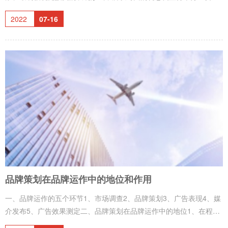
要充分弄通书稿的内涵、风格、体裁等，做到构思新颖、切题，有感
2022
07-16
染力。构思的过程与方法大致可以有以下几种方法：1、想象：想象是
构思的基点，想象以造型的知觉为中心，能产生明确的有意味形象。
我们所说的灵感，也就是知识与想象的积累与结晶，它对设计构思是
一个开窍的源泉。 2、舍弃：构思的过程往往“叠加容易，舍弃难”，
构思时往往想得很多，堆砌得很多，对多余的细节爱不忍弃。张光宇
品牌策划在品牌运作中的地位和作用
一、品牌运作的五个环节1、市场调查2、品牌策划3、广告表现4、媒
介发布5、广告效果测定二、品牌策划在品牌运作中的地位1、在程序
上，品牌策划虽然是品牌运作的第二个环节，但实际上，大部分市场