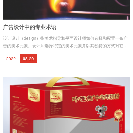
广告设计中的专业术语
设计设计（design）指美术指导和平面设计师如何选择和配置一条广
告的美术元素。设计师选择特定的美术元素并以其独特的方式对它们
加以组合，以此定下设计的风格——即某个想法或形象的表现方
2022
08-29
式。 布局图 布局图（layout）指一条广告所有组成部分的整体
安排：图像、标题、副标题、正文、口号、印签、标志和签名。
布局图有几个作用，首先，布局图有助于广告公司和客户预先制作并
测评广告的最终形象和感觉，为客户（他们通常都不是艺术家）提供
修正、更改、评判和认可的有形依据。 其次，布局图有助于创意
小组设计广告的心理成分