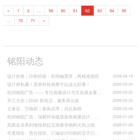
功能。其中最重要的是要制订一套开发作业的程序，以便规划活动的
«
1
2
...
59
60
61
62
63
64
65
顺利进行。 企业标准色彩的确定是建立在企业经
...
70
71
»
铭阳动态
设计价格｜印刷价格：先明确需求，再精准报价
2026-04-13
设计师私藏！原来科技画册可以这么好看！
2026-03-24
杭州铭阳广告 —— 专注画册设计与文化墙全案落地
2026-02-25
开工大吉 | 2026 新程启，服务再出发
2026-02-24
立春至，万物新｜春风启序，共赴新程
2026-02-04
杭州铭阳广告：深耕环保建筑装饰画册设计，赋能空间美学与可持续发展
2026-01-29
高新企业系列海报易拉宝画册等物料火热上线
2026-01-26
年度报告、责任报告、汇编设计印刷的宝子们集合！
2026-01-20