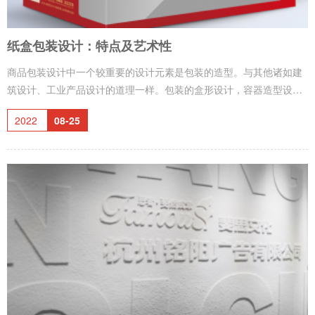
纸盒包装设计：特点及艺术性
商品包装设计中一个较重要的设计元素是包装的造型。与其他诸如建
筑设计、工业产品设计的道理一样。包装的盒形设计，容器造型设计
都是由其本身的功能来决定形态的，是根据被包装产品的性质，形状
2022
08-25
和重量来决定的，将立体构成的原理合理地运作在解决包装的造型结
构中，是较为科学的一种设计手段。纸盒是一个立体的造型，它的展
开过程是由若干个面的移动，堆积，折叠，包围而成的多面形体的过
程。立体构成中的面在空间中起分割空间的作用，对不同部位的面加
以切割、旋转、折叠，所得到的面就有不同的情感体现。平面有平
整、光滑、简洁之感。曲面有柔软、