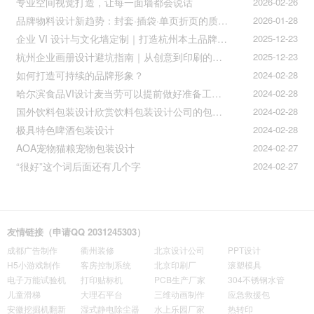
专业空间视觉打造，让每一面墙都会说话
2026-02-26
品牌物料设计新趋势：封套·插袋·单页折页的质感升级之道
2026-01-28
企业 VI 设计与文化墙定制｜打造杭州本土品牌专属视觉符号
2025-12-23
杭州企业画册设计避坑指南｜从创意到印刷的全流程把控
2025-12-23
如何打造可持续的品牌形象？
2024-02-28
哈尔滨食品VI设计麦当劳可以提前做好准备工作促进挪动购买
2024-02-28
国外饮料包装设计欣赏饮料包装设计公司的包装设计
2024-02-28
极具特色啤酒包装设计
2024-02-28
AOA宠物猫粮宠物包装设计
2024-02-27
“很好”这个词后面还有几个字
2024-02-27
友情链接（申请QQ 2031245303）
成都广告制作
衢州装修
北京设计公司
PPT设计
H5小游戏制作
客房控制系统
北京印刷厂
滚塑模具
电子万能试验机
打印贴标机
PCB生产厂家
304不锈钢水管
儿童滑梯
大理石平台
三维动画制作
应急救援包
安徽挖掘机翻新
湿式静电除尘器
水上乐园厂家
热转印