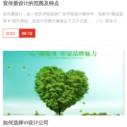
宣传册设计的范围及特点
宣传册设计，在一些艺术院校的广告平面设计教学中，也称为“商品宣
传卡”设计课程。其设计范围大致有以下几个方面： （ 1）宣传卡 包
括传单、明信片、贺年片、企业介绍卡、请柬、贺卡、入场券、节目
2022
08-12
单、菜单等，一般只在正面介绍主要内容，正反面均有相关的说明文
字和图形设计，用于介绍商品和企业宣传品形象表现 （2）商品样本
包括产品目录有对折、两折、三折、或加封套集成一册、企业刊物、
画册等，其设计内容有产品展现，有前言、致辞、各种商品、成果介
绍、未来展望和介绍服务等，通常情况下均在商品之
如何选择VI设计公司