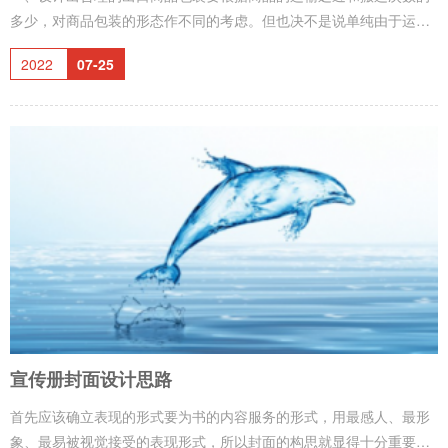
多少，对商品包装的形态作不同的考虑。但也决不是说单纯由于运输
距离远，装卸次数多就得采用厚实的包装材料来加强包装的强度。问
2022
07-25
题是要全面考虑运输距离的远近，运输工具的优劣，转运次数多少，
保管条件好坏，以及到货地点的运输条件等多方面的因素，经过周密
的分析，才能确定合理包装的规格。①、出口包装设计要考虑如下因
素：a）、被包装商品的性质及其价格；b）、到货上点的运输方法，
特别是最后到货地的运输方法；c）、港口的装卸设备及其装卸方法；
d）、抵达到货国家途中所需
宣传册封面设计思路
首先应该确立表现的形式要为书的内容服务的形式，用最感人、最形
象、最易被视觉接受的表现形式，所以封面的构思就显得十分重要，