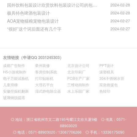
国外饮料包装设计欣赏饮料包装设计公司的包装设计
2024-02-28
极具特色啤酒包装设计
2024-02-28
AOA宠物猫粮宠物包装设计
2024-02-27
“很好”这个词后面还有几个字
2024-02-27
友情链接（申请QQ 2031245303）
成都广告制作
衢州装修
北京设计公司
PPT设计
H5小游戏制作
客房控制系统
北京印刷厂
滚塑模具
电子万能试验机
打印贴标机
PCB生产厂家
304不锈钢水管
儿童滑梯
大理石平台
三维动画制作
应急救援包
安徽挖掘机翻新
湿式静电除尘器
水上乐园厂家
热转印
玻璃钢脱硫塔
◎ 地址：浙江省杭州市文二路195号耀江文欣大厦9楼 ◎ 传真：0571-
88903020
◎ 电话：0571-88903020 / 13067706266 ◎ 手机：13336175090