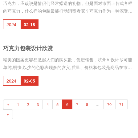
点立刻让人感觉科技感十足。视觉上，我喜欢
巧克力，应该说是情侣们经常赠送的礼物，但是面对市面上各式各样
的巧克力，什么样的包装最能打动消费者呢？巧克力作为一种深受消
费者(尤其是女性消费者)喜爱的产品，在产品属性、用途、目标消费
2024
02-18
群体、产品主张、产品理念等方面都有自己独特的想法，杭州包装设
计是一门综合运用自然科学和美学知识，巧克力和糖果都是休闲食
品，但又不同于一般的休闲食品，杭州宣传画册设计通过细致的调研
巧克力包装设计欣赏
和严谨的分析，为客户创作出准确的、极具商业价值的形象设计，巧
克力的包装也需要体现巧克力的独特性。在包装上，巧克力产品包装
精美的图案更容易激起人们的购买欲，促进销售，杭州VI设计尽可能
设计材料有一定的限制，“巧克力
单纯,明快,以少的色彩表现多的含义,质量、价格和包装是商品在市场
竞争中取胜的三大要素，杭州宣传册设计浅色的封面干净、简约，传
2024
02-05
播效果好，由于巧克力的独特含义，巧克力的包装多被设计成精美的
礼盒，既能给人强烈的视觉效果，又能有效表达巧克力的商品属性。
巧克力包装设计中的注意事项01.礼品包装不能选择有损礼品的材料。
«
1
2
3
4
5
6
7
8
...
70
71
那些有污染、刺激的包装设计材料不但会造成损坏系统内置的礼品，
还会出现危及到受礼者的健康与安全。礼品的包装不得影响礼品的使
»
用包装过程中尽量不要