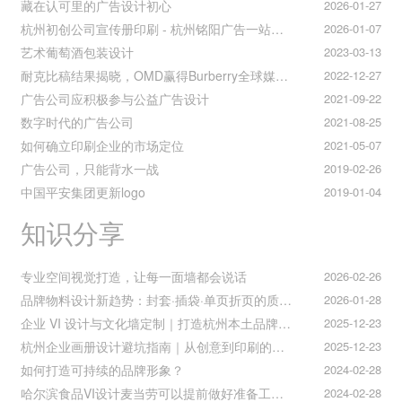
藏在认可里的广告设计初心
2026-01-27
杭州初创公司宣传册印刷 - 杭州铭阳广告一站式解决方案
2026-01-07
艺术葡萄酒包装设计
2023-03-13
耐克比稿结果揭晓，OMD赢得Burberry全球媒介业务（转自广告狂人日报）
2022-12-27
广告公司应积极参与公益广告设计
2021-09-22
数字时代的广告公司
2021-08-25
如何确立印刷企业的市场定位
2021-05-07
广告公司，只能背水一战
2019-02-26
中国平安集团更新logo
2019-01-04
知识分享
专业空间视觉打造，让每一面墙都会说话
2026-02-26
品牌物料设计新趋势：封套·插袋·单页折页的质感升级之道
2026-01-28
企业 VI 设计与文化墙定制｜打造杭州本土品牌专属视觉符号
2025-12-23
杭州企业画册设计避坑指南｜从创意到印刷的全流程把控
2025-12-23
如何打造可持续的品牌形象？
2024-02-28
哈尔滨食品VI设计麦当劳可以提前做好准备工作促进挪动购买
2024-02-28