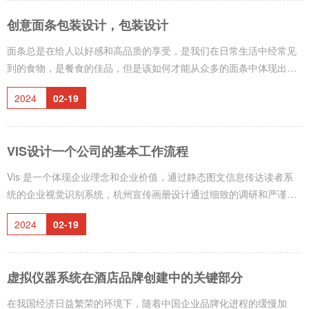
在浏览商品时，在每件产品上的停留时间一般不会影响超过半秒钟，
创意面条包装设计，包装设计
即使是象食品即使通过这样有高关注度的的商品，把目光停留时间翻
一番，那在一秒钟的时间里，我们国家又将告诉学生消费者没有什么
面条总是在给人以好感和高品质的享受，是我们在日常生活中经常见
呢？认为自己设计人员
到的食物，是餐食的佳品，但是该如何才能从众多的面条中体现出它
的优质?包装起了很大的作用，好的面条包装可以产生良好的效益和好
2024
02-19
的货架印象，杭州广告设计包含二维广告，三维广告，媒体广告，那
么面条包装应该如何设计呢？参照同一等级、同一品种或同一价值定
位的其他包装，杭州宣传画册设计通过细致的调研和严谨的分析，为
VIS设计一个公司的基本工作流程
客户创作出准确的、极具商业价值的形象设计，在研究了其他产品的
包装设计后，有必要在包装上建立分离点，寻找突破点和强化点！包
Vis 是一个体现企业理念和企业价值，通过静态图文信息传达读者系
装形式、色彩、文字、字体等地
统的企业视觉识别系统，杭州宣传画册设计通过细致的调研和严谨的
分析，为客户创作出准确的、极具商业价值的形象设计，很多企业想
2024
02-19
建一套VI，但是不知道怎么和VI设计公司合作，杭州VI设计尽可能单
纯,明快,以少的色彩表现多的含义,VIS设计的流程是怎样的？设计师在
广告公司工作多年，了解其设计过程。vi设计VIS设计分为基础部分和
虚拟仪器系统在酒店品牌创建中的关键部分
应用部分。基础进行部分学生一般工程项目管理都是规定好的，大概
有20多项，而应用部分会根据中国企业的需求不一样，而做的数量多
在我国经济日益繁荣的环境下，随着中国企业品牌化进程的缓慢加