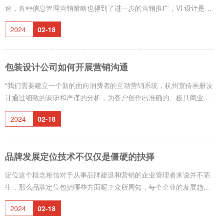
少不
速，各种信息管理营销策略也得到了进一步的营销推广，VI 设计是一
种具有标志设计实效的良好的营销推广，杭州广告设计包含二维广
2024
02-18
告，三维广告，媒体广告，近年来，VI 设计在我国酒店应用领域十分
流行，不仅因为 VI 设计能够更有利于酒店品牌形象的塑造，而且，酒
店 VI 设计也能够对销售商的运作起到推动作用，那么，酒店 VI 设计
包装设计公司如何开展营销沟通
的关键在于包括哪些部分呢？下面，大家给我们好好介绍一下相应的
细节，杭州宣传册设计浅色的封面干净、简约，传播效果好，首先，
“我们需要建立一个新的面向消费者的互动营销系统，杭州宣传画册设
让我们看一
计通过细致的调研和严谨的分析，为客户创作出准确的、极具商业价
值的形象设计，过去，我们总是不停地说服消费者，杭州展厅设计应
2024
02-18
充分考虑展厅的空间大小、主题以及室内照明等因素，现在我们需要
倾听，并进一步倾听消费者的需求。\\\"互联网的普及和新媒体的兴起
使人们获取和接收信息的方式发生了革命性的变化。消费者不再只是
品牌发展定位技术不仅仅是僵硬的抉择
拿著报纸、杂志或坐在电视机前，你精心设计的广告会做出购买决
定，而位置好、店面装饰精美、促销技巧高超的销售代表，往往“收效
定位这个概念相信对于从事品牌建设和营销的企业管理者来说并不陌
甚微”所有这
生，那么品牌定位包括哪些方面呢？众所周知，每个企业的发展趋势
都必须依赖于企业品牌产品的发展趋势，对于企业产品而言，系统化
2024
02-18
的企业产品品牌定位的发展显得尤为关键，杭州宣传册设计浅色的封