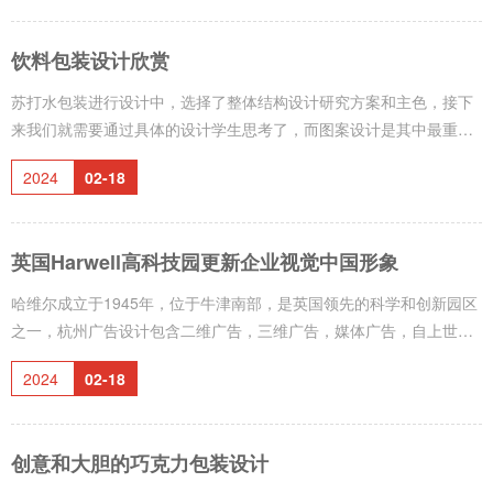
面干净、简约，传播效果好，那么，品牌定位包括哪些方面呢？这已
经成为很多好朋友非常关心的一个问题，究竟这个问题对公司的品牌
饮料包装设计欣赏
产品有什么危害呢？对于这个问题，我们现在来给你一个详细的介
绍，杭州宣传画册设计通过细致的调研和严谨的分析，为客户创作出
苏打水包装进行设计中，选择了整体结构设计研究方案和主色，接下
准确的、极具商业价值的形象设计，
来我们就需要通过具体的设计学生思考了，而图案设计是其中最重要
的一个社会因素，不管是企业形象还是比较抽象的设计，都要有鲜明
2024
02-18
的主题教学风格，这样才能让人印象深刻，杭州画册设计的更终效果
是否符合美感的评定依据，那么，该怎么做好苏打水的包装产品设计
呢？1、色彩的搭配在苏打水包装设计中，首先要深入考虑苏打水市场
英国Harwell高科技园更新企业视觉中国形象
的需求，充分了解消费者的购买心理，在研究消费者的购买心理后，
选择适当的色彩作品，杭州VI设计尽可能单纯,明快,以少的色彩表现多
哈维尔成立于1945年，位于牛津南部，是英国领先的科学和创新园区
的含义,在包装设计中，
之一，杭州广告设计包含二维广告，三维广告，媒体广告，自上世纪
40年代以来，美国原子能研究机构和医学研究委员会(Medical
2024
02-18
Research Council)一直有许多租户，杭州VI设计尽可能单纯,明快,以
少的色彩表现多的含义,今天，在科学技术、医学、航空航天和能源领
域有250多个独立的组织。最近，他们在英国伦敦引进了一种新的
创意和大胆的巧克力包装设计
Dnco 视觉形象设计。旧logo没有问题。新logo全写，W和A的突出特