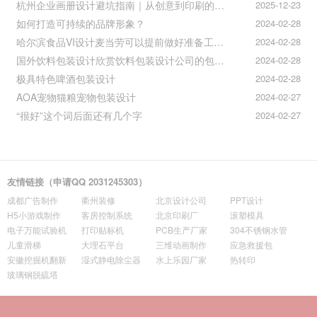
杭州企业画册设计避坑指南｜从创意到印刷的全流程把控
2025-12-23
如何打造可持续的品牌形象？
2024-02-28
哈尔滨食品VI设计麦当劳可以提前做好准备工作促进挪动购买
2024-02-28
国外饮料包装设计欣赏饮料包装设计公司的包装设计
2024-02-28
极具特色啤酒包装设计
2024-02-28
AOA宠物猫粮宠物包装设计
2024-02-27
“很好”这个词后面还有几个字
2024-02-27
友情链接（申请QQ 2031245303）
成都广告制作
衢州装修
北京设计公司
PPT设计
H5小游戏制作
客房控制系统
北京印刷厂
滚塑模具
电子万能试验机
打印贴标机
PCB生产厂家
304不锈钢水管
儿童滑梯
大理石平台
三维动画制作
应急救援包
安徽挖掘机翻新
湿式静电除尘器
水上乐园厂家
热转印
玻璃钢脱硫塔