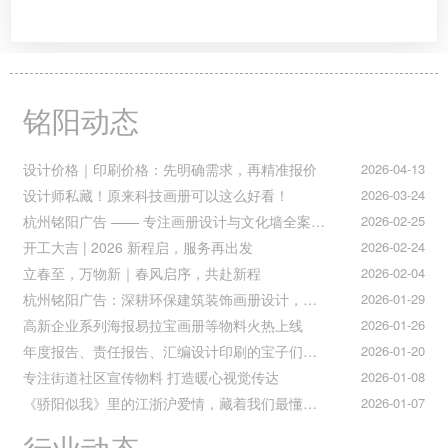
铭阳动态
设计价格｜印刷价格：先明确需求，再精准报价
2026-04-13
设计师私藏！原来科技画册可以这么好看！
2026-03-24
杭州铭阳广告 —— 专注画册设计与文化墙全案落地
2026-02-25
开工大吉 | 2026 新程启，服务再出发
2026-02-24
立春至，万物新｜春风启序，共赴新程
2026-02-04
杭州铭阳广告：深耕环保建筑装饰画册设计，赋能空间美学与可持续发展
2026-01-29
高新企业系列海报易拉宝画册等物料火热上线
2026-01-26
年度报告、责任报告、汇编设计印刷的宝子们集合！
2026-01-20
专注街道社区宣传物料 打造暖心视觉传达
2026-01-08
《骄阳似我》里的江浙沪爱情，藏着我们最懂的温柔与默契
2026-01-07
行业动态