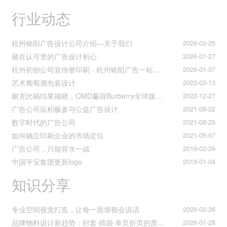
行业动态
杭州铭阳广告设计公司介绍—关于我们
2026-02-25
藏在认可里的广告设计初心
2026-01-27
杭州初创公司宣传册印刷 - 杭州铭阳广告一站式解决方案
2026-01-07
艺术葡萄酒包装设计
2023-03-13
耐克比稿结果揭晓，OMD赢得Burberry全球媒介业务（转自广告狂人日报）
2022-12-27
广告公司应积极参与公益广告设计
2021-09-22
数字时代的广告公司
2021-08-25
如何确立印刷企业的市场定位
2021-05-07
广告公司，只能背水一战
2019-02-26
中国平安集团更新logo
2019-01-04
知识分享
专业空间视觉打造，让每一面墙都会说话
2026-02-26
品牌物料设计新趋势：封套·插袋·单页折页的质感升级之道
2026-01-28