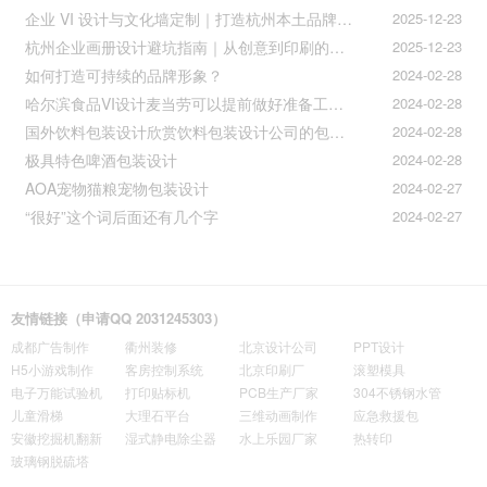
企业 VI 设计与文化墙定制｜打造杭州本土品牌专属视觉符号
2025-12-23
杭州企业画册设计避坑指南｜从创意到印刷的全流程把控
2025-12-23
如何打造可持续的品牌形象？
2024-02-28
哈尔滨食品VI设计麦当劳可以提前做好准备工作促进挪动购买
2024-02-28
国外饮料包装设计欣赏饮料包装设计公司的包装设计
2024-02-28
极具特色啤酒包装设计
2024-02-28
AOA宠物猫粮宠物包装设计
2024-02-27
“很好”这个词后面还有几个字
2024-02-27
友情链接（申请QQ 2031245303）
成都广告制作
衢州装修
北京设计公司
PPT设计
H5小游戏制作
客房控制系统
北京印刷厂
滚塑模具
电子万能试验机
打印贴标机
PCB生产厂家
304不锈钢水管
儿童滑梯
大理石平台
三维动画制作
应急救援包
安徽挖掘机翻新
湿式静电除尘器
水上乐园厂家
热转印
玻璃钢脱硫塔