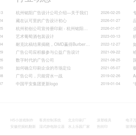
13
杭州铭阳广告设计公司介绍—关于我们
2026-02-25
24
藏在认可里的广告设计初心
2026-01-27
25
杭州初创公司宣传册印刷 - 杭州铭阳广告一站式解决方案
2026-01-07
24
艺术葡萄酒包装设计
2023-03-13
04
耐克比稿结果揭晓，OMD赢得Burberry全球媒介业务（转自广告狂人日报）
2022-12-27
29
广告公司应积极参与公益广告设计
2021-09-22
26
数字时代的广告公司
2021-08-25
20
如何确立印刷企业的市场定位
2021-05-07
08
广告公司，只能背水一战
2019-02-26
07
中国平安集团更新logo
2019-01-04
H5小游戏制作
客房控制系统
北京印刷厂
滚塑模具
电子
安徽挖掘机翻新
湿式静电除尘器
水上乐园厂家
热转印
玻璃