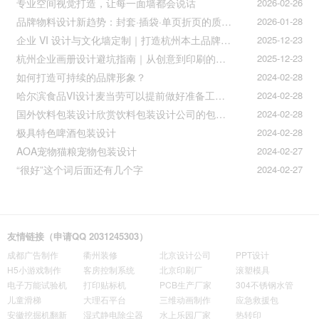
专业空间视觉打造，让每一面墙都会说话
2026-02-26
品牌物料设计新趋势：封套·插袋·单页折页的质感升级之道
2026-01-28
企业 VI 设计与文化墙定制｜打造杭州本土品牌专属视觉符号
2025-12-23
杭州企业画册设计避坑指南｜从创意到印刷的全流程把控
2025-12-23
如何打造可持续的品牌形象？
2024-02-28
哈尔滨食品VI设计麦当劳可以提前做好准备工作促进挪动购买
2024-02-28
国外饮料包装设计欣赏饮料包装设计公司的包装设计
2024-02-28
极具特色啤酒包装设计
2024-02-28
AOA宠物猫粮宠物包装设计
2024-02-27
“很好”这个词后面还有几个字
2024-02-27
友情链接（申请QQ 2031245303）
成都广告制作
衢州装修
北京设计公司
PPT设计
H5小游戏制作
客房控制系统
北京印刷厂
滚塑模具
电子万能试验机
打印贴标机
PCB生产厂家
304不锈钢水管
儿童滑梯
大理石平台
三维动画制作
应急救援包
安徽挖掘机翻新
湿式静电除尘器
水上乐园厂家
热转印