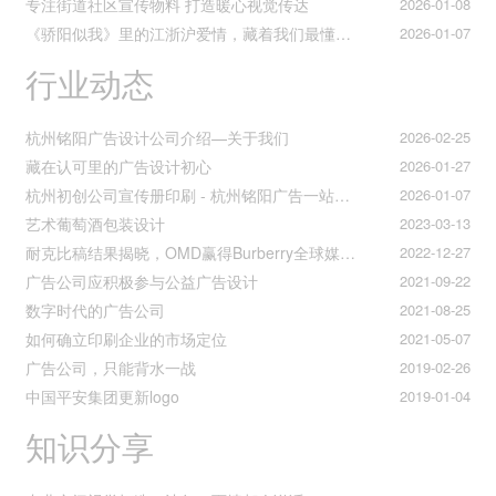
专注街道社区宣传物料 打造暖心视觉传达
2026-01-08
《骄阳似我》里的江浙沪爱情，藏着我们最懂的温柔与默契
2026-01-07
行业动态
杭州铭阳广告设计公司介绍—关于我们
2026-02-25
藏在认可里的广告设计初心
2026-01-27
杭州初创公司宣传册印刷 - 杭州铭阳广告一站式解决方案
2026-01-07
艺术葡萄酒包装设计
2023-03-13
耐克比稿结果揭晓，OMD赢得Burberry全球媒介业务（转自广告狂人日报）
2022-12-27
广告公司应积极参与公益广告设计
2021-09-22
数字时代的广告公司
2021-08-25
如何确立印刷企业的市场定位
2021-05-07
广告公司，只能背水一战
2019-02-26
中国平安集团更新logo
2019-01-04
知识分享