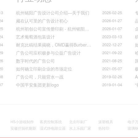
13
杭州铭阳广告设计公司介绍—关于我们
2026-02-25
24
藏在认可里的广告设计初心
2026-01-27
25
杭州初创公司宣传册印刷 - 杭州铭阳广告一站式解决方案
2026-01-07
24
艺术葡萄酒包装设计
2023-03-13
04
耐克比稿结果揭晓，OMD赢得Burberry全球媒介业务（转自广告狂人日报）
2022-12-27
29
广告公司应积极参与公益广告设计
2021-09-22
26
数字时代的广告公司
2021-08-25
20
如何确立印刷企业的市场定位
2021-05-07
08
广告公司，只能背水一战
2019-02-26
07
中国平安集团更新logo
2019-01-04
H5小游戏制作
客房控制系统
北京印刷厂
滚塑模具
电子
安徽挖掘机翻新
湿式静电除尘器
水上乐园厂家
热转印
玻璃