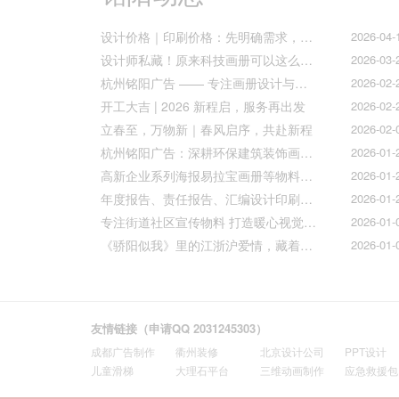
设计价格｜印刷价格：先明确需求，再精准报价
2026-04-
设计师私藏！原来科技画册可以这么好看！
2026-03-
杭州铭阳广告 —— 专注画册设计与文化墙全案落地
2026-02-
开工大吉 | 2026 新程启，服务再出发
2026-02-
立春至，万物新｜春风启序，共赴新程
2026-02-
杭州铭阳广告：深耕环保建筑装饰画册设计，赋能空间美学与可持续发展
2026-01-
高新企业系列海报易拉宝画册等物料火热上线
2026-01-
年度报告、责任报告、汇编设计印刷的宝子们集合！
2026-01-
专注街道社区宣传物料 打造暖心视觉传达
2026-01-
《骄阳似我》里的江浙沪爱情，藏着我们最懂的温柔与默契
2026-01-
友情链接（申请QQ 2031245303）
成都广告制作
衢州装修
北京设计公司
PPT设计
儿童滑梯
大理石平台
三维动画制作
应急救援包