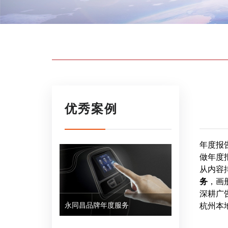
优秀案例
年度报
做年度
从内容
务
，画册
深耕广
永同昌品牌年度服务
杭州本