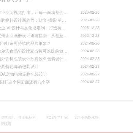
专业空间视觉打造，让每一面墙都会说话
2026-02-26
品牌物料设计新趋势：封套·插袋·单页折页的质感升级之道
2026-01-28
企业 VI 设计与文化墙定制｜打造杭州本土品牌专属视觉符号
2025-12-23
杭州企业画册设计避坑指南｜从创意到印刷的全流程把控
2025-12-23
如何打造可持续的品牌形象？
2024-02-28
哈尔滨食品VI设计麦当劳可以提前做好准备工作促进挪动购买
2024-02-28
国外饮料包装设计欣赏饮料包装设计公司的包装设计
2024-02-28
极具特色啤酒包装设计
2024-02-28
AOA宠物猫粮宠物包装设计
2024-02-27
“很好”这个词后面还有几个字
2024-02-27
万能试验机
打印贴标机
PCB生产厂家
304不锈钢水管
钢脱硫塔