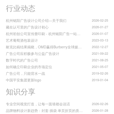
行业动态
杭州铭阳广告设计公司介绍—关于我们
2026-02-25
藏在认可里的广告设计初心
2026-01-27
杭州初创公司宣传册印刷 - 杭州铭阳广告一站式解决方案
2026-01-07
艺术葡萄酒包装设计
2023-03-13
耐克比稿结果揭晓，OMD赢得Burberry全球媒介业务（转自广告狂人日报）
2022-12-27
广告公司应积极参与公益广告设计
2021-09-22
数字时代的广告公司
2021-08-25
如何确立印刷企业的市场定位
2021-05-07
广告公司，只能背水一战
2019-02-26
中国平安集团更新logo
2019-01-04
知识分享
专业空间视觉打造，让每一面墙都会说话
2026-02-26
品牌物料设计新趋势：封套·插袋·单页折页的质感升级之道
2026-01-28