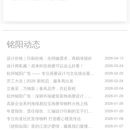
铭阳动态
设计价格｜印刷价格：先明确需求，再精准报价
2026-04-13
设计师私藏！原来科技画册可以这么好看！
2026-03-24
杭州铭阳广告 —— 专注画册设计与文化墙全案落地
2026-02-25
开工大吉 | 2026 新程启，服务再出发
2026-02-24
立春至，万物新｜春风启序，共赴新程
2026-02-04
杭州铭阳广告：深耕环保建筑装饰画册设计，赋能空间美学与可持续发展
2026-01-29
高新企业系列海报易拉宝画册等物料火热上线
2026-01-26
年度报告、责任报告、汇编设计印刷的宝子们集合！
2026-01-20
专注街道社区宣传物料 打造暖心视觉传达
2026-01-08
《骄阳似我》里的江浙沪爱情，藏着我们最懂的温柔与默契
2026-01-07