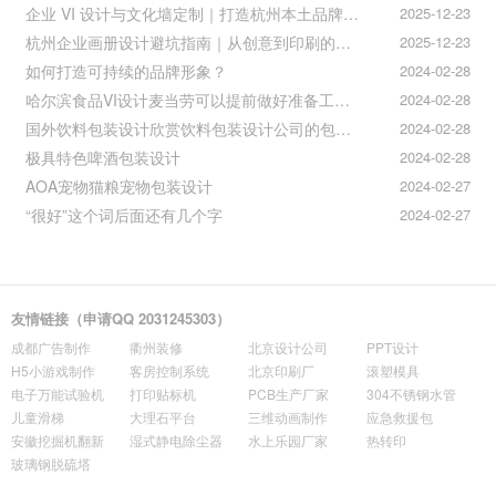
企业 VI 设计与文化墙定制｜打造杭州本土品牌专属视觉符号
2025-12-23
杭州企业画册设计避坑指南｜从创意到印刷的全流程把控
2025-12-23
如何打造可持续的品牌形象？
2024-02-28
哈尔滨食品VI设计麦当劳可以提前做好准备工作促进挪动购买
2024-02-28
国外饮料包装设计欣赏饮料包装设计公司的包装设计
2024-02-28
极具特色啤酒包装设计
2024-02-28
AOA宠物猫粮宠物包装设计
2024-02-27
“很好”这个词后面还有几个字
2024-02-27
友情链接（申请QQ 2031245303）
成都广告制作
衢州装修
北京设计公司
PPT设计
H5小游戏制作
客房控制系统
北京印刷厂
滚塑模具
电子万能试验机
打印贴标机
PCB生产厂家
304不锈钢水管
儿童滑梯
大理石平台
三维动画制作
应急救援包
安徽挖掘机翻新
湿式静电除尘器
水上乐园厂家
热转印
玻璃钢脱硫塔