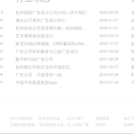
13
杭州铭阳广告设计公司介绍—关于我们
2026-02-25
24
藏在认可里的广告设计初心
2026-01-27
25
杭州初创公司宣传册印刷 - 杭州铭阳广告一站式解决方案
2026-01-07
24
艺术葡萄酒包装设计
2023-03-13
04
耐克比稿结果揭晓，OMD赢得Burberry全球媒介业务（转自广告狂人日报）
2022-12-27
29
广告公司应积极参与公益广告设计
2021-09-22
26
数字时代的广告公司
2021-08-25
20
如何确立印刷企业的市场定位
2021-05-07
08
广告公司，只能背水一战
2019-02-26
07
中国平安集团更新logo
2019-01-04
H5小游戏制作
客房控制系统
北京印刷厂
滚塑模具
电子
安徽挖掘机翻新
湿式静电除尘器
水上乐园厂家
热转印
玻璃