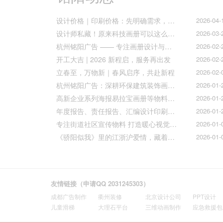
设计价格｜印刷价格：先明确需求，再精准报价
2026-04-
设计师私藏！原来科技画册可以这么好看！
2026-03-
杭州铭阳广告 —— 专注画册设计与文化墙全案落地
2026-02-
开工大吉 | 2026 新程启，服务再出发
2026-02-
立春至，万物新｜春风启序，共赴新程
2026-02-
杭州铭阳广告：深耕环保建筑装饰画册设计，赋能空间美学与可持续发展
2026-01-
高新企业系列海报易拉宝画册等物料火热上线
2026-01-
年度报告、责任报告、汇编设计印刷的宝子们集合！
2026-01-
专注街道社区宣传物料 打造暖心视觉传达
2026-01-
《骄阳似我》里的江浙沪爱情，藏着我们最懂的温柔与默契
2026-01-
友情链接（申请QQ 2031245303）
成都广告制作
衢州装修
北京设计公司
PPT设计
儿童滑梯
大理石平台
三维动画制作
应急救援包