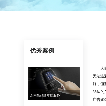
优秀案例
人
无法逃
好，但
36% 
永同昌品牌年度服务
广告媒