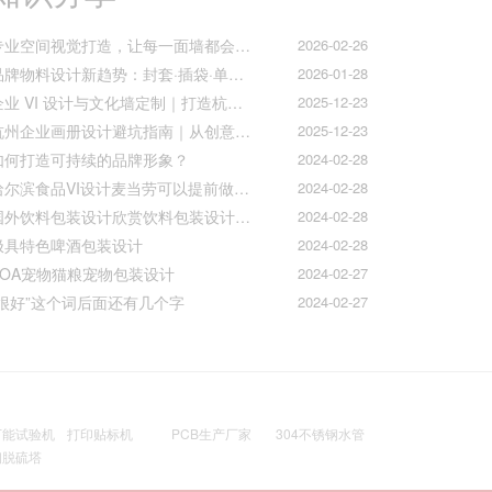
专业空间视觉打造，让每一面墙都会说话
2026-02-26
品牌物料设计新趋势：封套·插袋·单页折页的质感升级之道
2026-01-28
企业 VI 设计与文化墙定制｜打造杭州本土品牌专属视觉符号
2025-12-23
杭州企业画册设计避坑指南｜从创意到印刷的全流程把控
2025-12-23
如何打造可持续的品牌形象？
2024-02-28
哈尔滨食品VI设计麦当劳可以提前做好准备工作促进挪动购买
2024-02-28
国外饮料包装设计欣赏饮料包装设计公司的包装设计
2024-02-28
极具特色啤酒包装设计
2024-02-28
AOA宠物猫粮宠物包装设计
2024-02-27
“很好”这个词后面还有几个字
2024-02-27
万能试验机
打印贴标机
PCB生产厂家
304不锈钢水管
钢脱硫塔