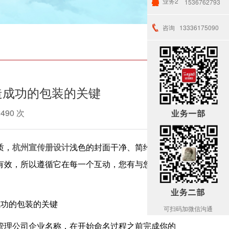
业务2
1536762793
咨询
13336175090
造成功的包装的关键
2490 次
质，
杭州宣传册设计
浅色的封面干净、简约，传播
有效，所以遵循它在每一个互动，您有与您的潜在
可扫码加微信沟通
管理公司企业名称，在开始命名过程之前完成你的