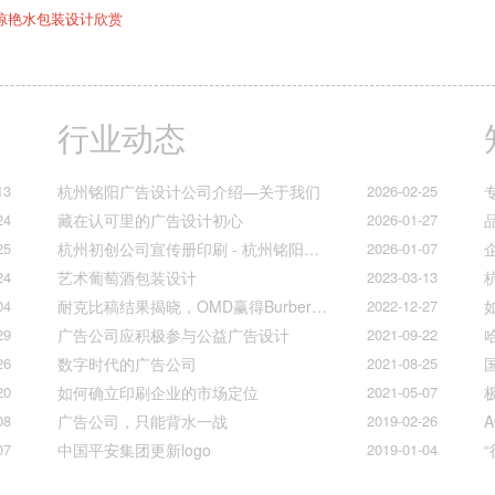
惊艳水包装设计欣赏
行业动态
13
杭州铭阳广告设计公司介绍—关于我们
2026-02-25
24
藏在认可里的广告设计初心
2026-01-27
25
杭州初创公司宣传册印刷 - 杭州铭阳广告一站式解决方案
2026-01-07
24
艺术葡萄酒包装设计
2023-03-13
04
耐克比稿结果揭晓，OMD赢得Burberry全球媒介业务（转自广告狂人日报）
2022-12-27
29
广告公司应积极参与公益广告设计
2021-09-22
26
数字时代的广告公司
2021-08-25
20
如何确立印刷企业的市场定位
2021-05-07
08
广告公司，只能背水一战
2019-02-26
07
中国平安集团更新logo
2019-01-04