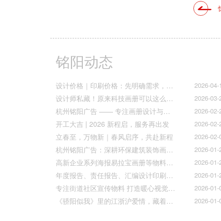
铭阳动态
设计价格｜印刷价格：先明确需求，再精准报价
2026-04-
设计师私藏！原来科技画册可以这么好看！
2026-03-
杭州铭阳广告 —— 专注画册设计与文化墙全案落地
2026-02-
开工大吉 | 2026 新程启，服务再出发
2026-02-
立春至，万物新｜春风启序，共赴新程
2026-02-
杭州铭阳广告：深耕环保建筑装饰画册设计，赋能空间美学与可持续发展
2026-01-
高新企业系列海报易拉宝画册等物料火热上线
2026-01-
年度报告、责任报告、汇编设计印刷的宝子们集合！
2026-01-
专注街道社区宣传物料 打造暖心视觉传达
2026-01-
《骄阳似我》里的江浙沪爱情，藏着我们最懂的温柔与默契
2026-01-