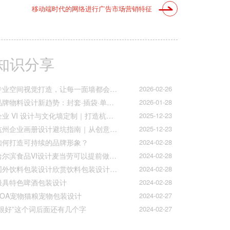
移动端时代的网络进行广告市场营销特征
知识分享
专业空间视觉打造，让每一面墙都会说话
2026-02-26
品牌物料设计新趋势：封套·插袋·单页折页的质感升级之道
2026-01-28
企业 VI 设计与文化墙定制｜打造杭州本土品牌专属视觉符号
2025-12-23
杭州企业画册设计避坑指南｜从创意到印刷的全流程把控
2025-12-23
如何打造可持续的品牌形象？
2024-02-28
哈尔滨食品VI设计麦当劳可以提前做好准备工作促进挪动购买
2024-02-28
国外饮料包装设计欣赏饮料包装设计公司的包装设计
2024-02-28
极具特色啤酒包装设计
2024-02-28
AOA宠物猫粮宠物包装设计
2024-02-27
“很好”这个词后面还有几个字
2024-02-27