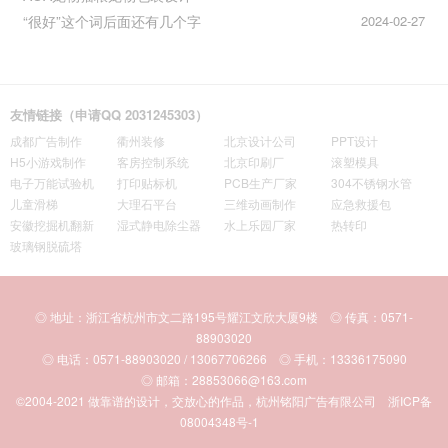
“很好”这个词后面还有几个字
2024-02-27
友情链接（申请QQ 2031245303）
成都广告制作
衢州装修
北京设计公司
PPT设计
H5小游戏制作
客房控制系统
北京印刷厂
滚塑模具
电子万能试验机
打印贴标机
PCB生产厂家
304不锈钢水管
儿童滑梯
大理石平台
三维动画制作
应急救援包
安徽挖掘机翻新
湿式静电除尘器
水上乐园厂家
热转印
玻璃钢脱硫塔
◎ 地址：浙江省杭州市文二路195号耀江文欣大厦9楼 ◎ 传真：0571-
88903020
◎ 电话：0571-88903020 / 13067706266 ◎ 手机：13336175090
◎ 邮箱：28853066@163.com
©2004-2021
做靠谱的设计，交放心的作品，杭州铭阳广告有限公司
浙ICP备
08004348号-1