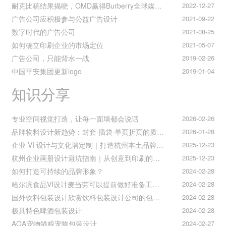
耐克比稿结果揭晓，OMD赢得Burberry全球媒介业务（转自广告狂人日报）
2022-12-27
广告公司应积极参与公益广告设计
2021-09-22
数字时代的广告公司
2021-08-25
如何确立印刷企业的市场定位
2021-05-07
广告公司，只能背水一战
2019-02-26
中国平安集团更新logo
2019-01-04
知识分享
专业空间视觉打造，让每一面墙都会说话
2026-02-26
品牌物料设计新趋势：封套·插袋·单页折页的质感升级之道
2026-01-28
企业 VI 设计与文化墙定制｜打造杭州本土品牌专属视觉符号
2025-12-23
杭州企业画册设计避坑指南｜从创意到印刷的全流程把控
2025-12-23
如何打造可持续的品牌形象？
2024-02-28
哈尔滨食品VI设计麦当劳可以提前做好准备工作促进挪动购买
2024-02-28
国外饮料包装设计欣赏饮料包装设计公司的包装设计
2024-02-28
极具特色啤酒包装设计
2024-02-28
AOA宠物猫粮宠物包装设计
2024-02-27