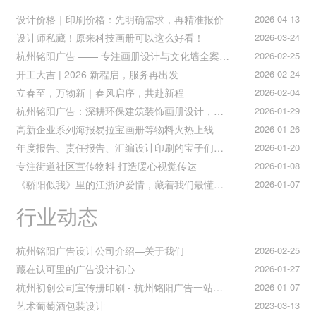
设计价格｜印刷价格：先明确需求，再精准报价
2026-04-13
设计师私藏！原来科技画册可以这么好看！
2026-03-24
杭州铭阳广告 —— 专注画册设计与文化墙全案落地
2026-02-25
开工大吉 | 2026 新程启，服务再出发
2026-02-24
立春至，万物新｜春风启序，共赴新程
2026-02-04
杭州铭阳广告：深耕环保建筑装饰画册设计，赋能空间美学与可持续发展
2026-01-29
高新企业系列海报易拉宝画册等物料火热上线
2026-01-26
年度报告、责任报告、汇编设计印刷的宝子们集合！
2026-01-20
专注街道社区宣传物料 打造暖心视觉传达
2026-01-08
《骄阳似我》里的江浙沪爱情，藏着我们最懂的温柔与默契
2026-01-07
行业动态
杭州铭阳广告设计公司介绍—关于我们
2026-02-25
藏在认可里的广告设计初心
2026-01-27
杭州初创公司宣传册印刷 - 杭州铭阳广告一站式解决方案
2026-01-07
艺术葡萄酒包装设计
2023-03-13