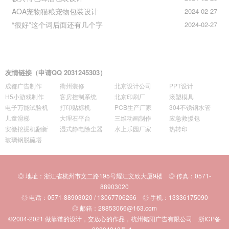
AOA宠物猫粮宠物包装设计
2024-02-27
“很好”这个词后面还有几个字
2024-02-27
友情链接（申请QQ 2031245303）
成都广告制作
衢州装修
北京设计公司
PPT设计
H5小游戏制作
客房控制系统
北京印刷厂
滚塑模具
电子万能试验机
打印贴标机
PCB生产厂家
304不锈钢水管
儿童滑梯
大理石平台
三维动画制作
应急救援包
安徽挖掘机翻新
湿式静电除尘器
水上乐园厂家
热转印
玻璃钢脱硫塔
◎ 地址：浙江省杭州市文二路195号耀江文欣大厦9楼 ◎ 传真：0571-
88903020
◎ 电话：0571-88903020 / 13067706266 ◎ 手机：13336175090
◎ 邮箱：28853066@163.com
©2004-2021
做靠谱的设计，交放心的作品，杭州铭阳广告有限公司
浙ICP备