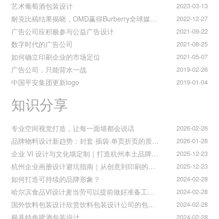
艺术葡萄酒包装设计
2023-03-13
耐克比稿结果揭晓，OMD赢得Burberry全球媒介业务（转自广告狂人日报）
2022-12-27
广告公司应积极参与公益广告设计
2021-09-22
数字时代的广告公司
2021-08-25
如何确立印刷企业的市场定位
2021-05-07
广告公司，只能背水一战
2019-02-26
中国平安集团更新logo
2019-01-04
知识分享
专业空间视觉打造，让每一面墙都会说话
2026-02-26
品牌物料设计新趋势：封套·插袋·单页折页的质感升级之道
2026-01-28
企业 VI 设计与文化墙定制｜打造杭州本土品牌专属视觉符号
2025-12-23
杭州企业画册设计避坑指南｜从创意到印刷的全流程把控
2025-12-23
如何打造可持续的品牌形象？
2024-02-28
哈尔滨食品VI设计麦当劳可以提前做好准备工作促进挪动购买
2024-02-28
国外饮料包装设计欣赏饮料包装设计公司的包装设计
2024-02-28
极具特色啤酒包装设计
2024-02-28