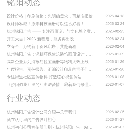
铭阳动态
设计价格｜印刷价格：先明确需求，再精准报价
2026-04-13
设计师私藏！原来科技画册可以这么好看！
2026-03-24
杭州铭阳广告 —— 专注画册设计与文化墙全案落地
2026-02-25
开工大吉 | 2026 新程启，服务再出发
2026-02-24
立春至，万物新｜春风启序，共赴新程
2026-02-04
杭州铭阳广告：深耕环保建筑装饰画册设计，赋能空间美学与可持续发展
2026-01-29
高新企业系列海报易拉宝画册等物料火热上线
2026-01-26
年度报告、责任报告、汇编设计印刷的宝子们集合！
2026-01-20
专注街道社区宣传物料 打造暖心视觉传达
2026-01-08
《骄阳似我》里的江浙沪爱情，藏着我们最懂的温柔与默契
2026-01-07
行业动态
杭州铭阳广告设计公司介绍—关于我们
2026-02-25
藏在认可里的广告设计初心
2026-01-27
杭州初创公司宣传册印刷 - 杭州铭阳广告一站式解决方案
2026-01-07