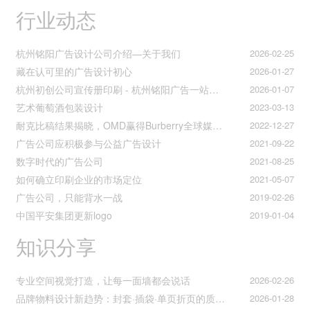
行业动态
杭州铭阳广告设计公司介绍—关于我们
2026-02-25
藏在认可里的广告设计初心
2026-01-27
杭州初创公司宣传册印刷 - 杭州铭阳广告一站式解决方案
2026-01-07
艺术葡萄酒包装设计
2023-03-13
耐克比稿结果揭晓，OMD赢得Burberry全球媒介业务（转自广告狂人日报）
2022-12-27
广告公司应积极参与公益广告设计
2021-09-22
数字时代的广告公司
2021-08-25
如何确立印刷企业的市场定位
2021-05-07
广告公司，只能背水一战
2019-02-26
中国平安集团更新logo
2019-01-04
知识分享
专业空间视觉打造，让每一面墙都会说话
2026-02-26
品牌物料设计新趋势：封套·插袋·单页折页的质感升级之道
2026-01-28