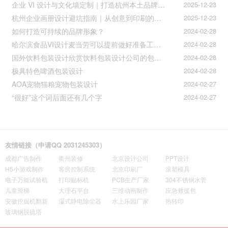
企业 VI 设计与文化墙定制｜打造杭州本土品牌专属视觉符号
2025-12-23
杭州企业画册设计避坑指南｜从创意到印刷的全流程把控
2025-12-23
如何打造可持续的品牌形象？
2024-02-28
哈尔滨食品VI设计麦当劳可以提前做好准备工作促进挪动购买
2024-02-28
国外饮料包装设计欣赏饮料包装设计公司的包装设计
2024-02-28
极具特色啤酒包装设计
2024-02-28
AOA宠物猫粮宠物包装设计
2024-02-27
“很好”这个词后面还有几个字
2024-02-27
友情链接（申请QQ 2031245303）
成都广告制作
衢州装修
北京设计公司
PPT设计
H5小游戏制作
客房控制系统
北京印刷厂
滚塑模具
电子万能试验机
打印贴标机
PCB生产厂家
304不锈钢水管
儿童滑梯
大理石平台
三维动画制作
应急救援包
安徽挖掘机翻新
湿式静电除尘器
水上乐园厂家
热转印
玻璃钢脱硫塔