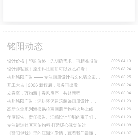
铭阳动态
设计价格｜印刷价格：先明确需求，再精准报价
2026-04-13
设计师私藏！原来科技画册可以这么好看！
2026-03-24
杭州铭阳广告 —— 专注画册设计与文化墙全案落地
2026-02-25
开工大吉 | 2026 新程启，服务再出发
2026-02-24
立春至，万物新｜春风启序，共赴新程
2026-02-04
杭州铭阳广告：深耕环保建筑装饰画册设计，赋能空间美学与可持续发展
2026-01-29
高新企业系列海报易拉宝画册等物料火热上线
2026-01-26
年度报告、责任报告、汇编设计印刷的宝子们集合！
2026-01-20
专注街道社区宣传物料 打造暖心视觉传达
2026-01-08
《骄阳似我》里的江浙沪爱情，藏着我们最懂的温柔与默契
2026-01-07