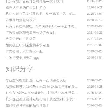
杭州铭阳广告设计公司介绍—关于我们
2026-02-25
藏在认可里的广告设计初心
2026-01-27
杭州初创公司宣传册印刷 - 杭州铭阳广告一站式解决方案
2026-01-07
艺术葡萄酒包装设计
2023-03-13
耐克比稿结果揭晓，OMD赢得Burberry全球媒介业务（转自广告狂人日报）
2022-12-27
广告公司应积极参与公益广告设计
2021-09-22
数字时代的广告公司
2021-08-25
如何确立印刷企业的市场定位
2021-05-07
广告公司，只能背水一战
2019-02-26
中国平安集团更新logo
2019-01-04
知识分享
专业空间视觉打造，让每一面墙都会说话
2026-02-26
品牌物料设计新趋势：封套·插袋·单页折页的质感升级之道
2026-01-28
企业 VI 设计与文化墙定制｜打造杭州本土品牌专属视觉符号
2025-12-23
杭州企业画册设计避坑指南｜从创意到印刷的全流程把控
2025-12-23
如何打造可持续的品牌形象？
2024-02-28