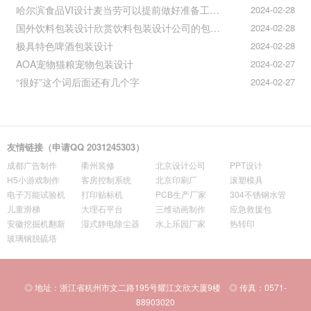
哈尔滨食品VI设计麦当劳可以提前做好准备工作促进挪动购买
2024-02-28
国外饮料包装设计欣赏饮料包装设计公司的包装设计
2024-02-28
极具特色啤酒包装设计
2024-02-28
AOA宠物猫粮宠物包装设计
2024-02-27
“很好”这个词后面还有几个字
2024-02-27
友情链接（申请QQ 2031245303）
成都广告制作
衢州装修
北京设计公司
PPT设计
H5小游戏制作
客房控制系统
北京印刷厂
滚塑模具
电子万能试验机
打印贴标机
PCB生产厂家
304不锈钢水管
儿童滑梯
大理石平台
三维动画制作
应急救援包
安徽挖掘机翻新
湿式静电除尘器
水上乐园厂家
热转印
玻璃钢脱硫塔
◎ 地址：浙江省杭州市文二路195号耀江文欣大厦9楼 ◎ 传真：0571-
88903020