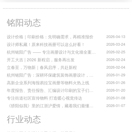
铭阳动态
设计价格｜印刷价格：先明确需求，再精准报价
2026-04-13
设计师私藏！原来科技画册可以这么好看！
2026-03-24
杭州铭阳广告 —— 专注画册设计与文化墙全案落地
2026-02-25
开工大吉 | 2026 新程启，服务再出发
2026-02-24
立春至，万物新｜春风启序，共赴新程
2026-02-04
杭州铭阳广告：深耕环保建筑装饰画册设计，赋能空间美学与可持续发展
2026-01-29
高新企业系列海报易拉宝画册等物料火热上线
2026-01-26
年度报告、责任报告、汇编设计印刷的宝子们集合！
2026-01-20
专注街道社区宣传物料 打造暖心视觉传达
2026-01-08
《骄阳似我》里的江浙沪爱情，藏着我们最懂的温柔与默契
2026-01-07
行业动态