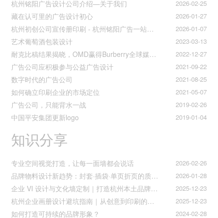
杭州铭阳广告设计公司介绍—关于我们
2026-02-25
藏在认可里的广告设计初心
2026-01-27
杭州初创公司宣传册印刷 - 杭州铭阳广告一站式解决方案
2026-01-07
艺术葡萄酒包装设计
2023-03-13
耐克比稿结果揭晓，OMD赢得Burberry全球媒介业务（转自广告狂人日报）
2022-12-27
广告公司应积极参与公益广告设计
2021-09-22
数字时代的广告公司
2021-08-25
如何确立印刷企业的市场定位
2021-05-07
广告公司，只能背水一战
2019-02-26
中国平安集团更新logo
2019-01-04
知识分享
专业空间视觉打造，让每一面墙都会说话
2026-02-26
品牌物料设计新趋势：封套·插袋·单页折页的质感升级之道
2026-01-28
企业 VI 设计与文化墙定制｜打造杭州本土品牌专属视觉符号
2025-12-23
杭州企业画册设计避坑指南｜从创意到印刷的全流程把控
2025-12-23
如何打造可持续的品牌形象？
2024-02-28