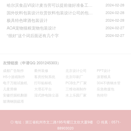
哈尔滨食品VI设计麦当劳可以提前做好准备工作促进挪动购买
2024-02-28
国外饮料包装设计欣赏饮料包装设计公司的包装设计
2024-02-28
极具特色啤酒包装设计
2024-02-28
AOA宠物猫粮宠物包装设计
2024-02-27
“很好”这个词后面还有几个字
2024-02-27
友情链接（申请QQ 2031245303）
成都广告制作
衢州装修
北京设计公司
PPT设计
H5小游戏制作
客房控制系统
北京印刷厂
滚塑模具
电子万能试验机
打印贴标机
PCB生产厂家
304不锈钢水管
儿童滑梯
大理石平台
三维动画制作
应急救援包
安徽挖掘机翻新
湿式静电除尘器
水上乐园厂家
热转印
玻璃钢脱硫塔
◎ 地址：浙江省杭州市文二路195号耀江文欣大厦9楼 ◎ 传真：0571-
88903020