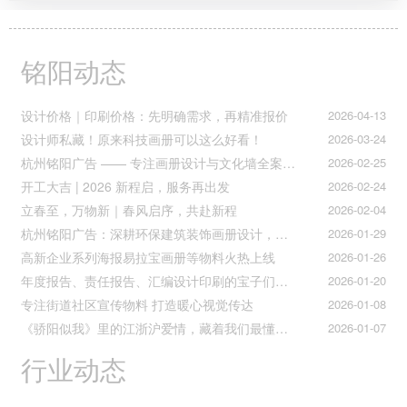
铭阳动态
设计价格｜印刷价格：先明确需求，再精准报价
2026-04-13
设计师私藏！原来科技画册可以这么好看！
2026-03-24
杭州铭阳广告 —— 专注画册设计与文化墙全案落地
2026-02-25
开工大吉 | 2026 新程启，服务再出发
2026-02-24
立春至，万物新｜春风启序，共赴新程
2026-02-04
杭州铭阳广告：深耕环保建筑装饰画册设计，赋能空间美学与可持续发展
2026-01-29
高新企业系列海报易拉宝画册等物料火热上线
2026-01-26
年度报告、责任报告、汇编设计印刷的宝子们集合！
2026-01-20
专注街道社区宣传物料 打造暖心视觉传达
2026-01-08
《骄阳似我》里的江浙沪爱情，藏着我们最懂的温柔与默契
2026-01-07
行业动态