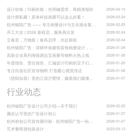
设计价格｜印刷价格：先明确需求，再精准报价
2026-04-13
设计师私藏！原来科技画册可以这么好看！
2026-03-24
杭州铭阳广告 —— 专注画册设计与文化墙全案落地
2026-02-25
开工大吉 | 2026 新程启，服务再出发
2026-02-24
立春至，万物新｜春风启序，共赴新程
2026-02-04
杭州铭阳广告：深耕环保建筑装饰画册设计，赋能空间美学与可持续发展
2026-01-29
高新企业系列海报易拉宝画册等物料火热上线
2026-01-26
年度报告、责任报告、汇编设计印刷的宝子们集合！
2026-01-20
专注街道社区宣传物料 打造暖心视觉传达
2026-01-08
《骄阳似我》里的江浙沪爱情，藏着我们最懂的温柔与默契
2026-01-07
行业动态
杭州铭阳广告设计公司介绍—关于我们
2026-02-25
藏在认可里的广告设计初心
2026-01-27
杭州初创公司宣传册印刷 - 杭州铭阳广告一站式解决方案
2026-01-07
艺术葡萄酒包装设计
2023-03-13