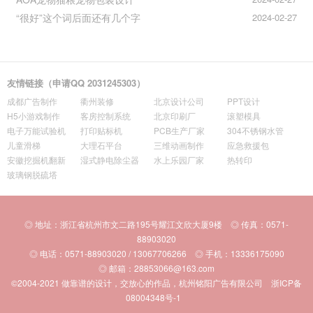
“很好”这个词后面还有几个字
2024-02-27
友情链接（申请QQ 2031245303）
成都广告制作
衢州装修
北京设计公司
PPT设计
H5小游戏制作
客房控制系统
北京印刷厂
滚塑模具
电子万能试验机
打印贴标机
PCB生产厂家
304不锈钢水管
儿童滑梯
大理石平台
三维动画制作
应急救援包
安徽挖掘机翻新
湿式静电除尘器
水上乐园厂家
热转印
玻璃钢脱硫塔
◎ 地址：浙江省杭州市文二路195号耀江文欣大厦9楼 ◎ 传真：0571-
88903020
◎ 电话：0571-88903020 / 13067706266 ◎ 手机：13336175090
◎ 邮箱：28853066@163.com
©2004-2021
做靠谱的设计，交放心的作品，杭州铭阳广告有限公司
浙ICP备
08004348号-1