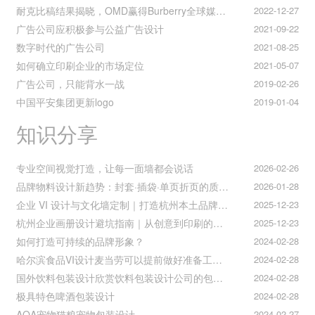
耐克比稿结果揭晓，OMD赢得Burberry全球媒介业务（转自广告狂人日报）
2022-12-27
广告公司应积极参与公益广告设计
2021-09-22
数字时代的广告公司
2021-08-25
如何确立印刷企业的市场定位
2021-05-07
广告公司，只能背水一战
2019-02-26
中国平安集团更新logo
2019-01-04
知识分享
专业空间视觉打造，让每一面墙都会说话
2026-02-26
品牌物料设计新趋势：封套·插袋·单页折页的质感升级之道
2026-01-28
企业 VI 设计与文化墙定制｜打造杭州本土品牌专属视觉符号
2025-12-23
杭州企业画册设计避坑指南｜从创意到印刷的全流程把控
2025-12-23
如何打造可持续的品牌形象？
2024-02-28
哈尔滨食品VI设计麦当劳可以提前做好准备工作促进挪动购买
2024-02-28
国外饮料包装设计欣赏饮料包装设计公司的包装设计
2024-02-28
极具特色啤酒包装设计
2024-02-28
AOA宠物猫粮宠物包装设计
2024-02-27