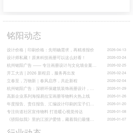
铭阳动态
设计价格｜印刷价格：先明确需求，再精准报价
2026-04-13
设计师私藏！原来科技画册可以这么好看！
2026-03-24
杭州铭阳广告 —— 专注画册设计与文化墙全案落地
2026-02-25
开工大吉 | 2026 新程启，服务再出发
2026-02-24
立春至，万物新｜春风启序，共赴新程
2026-02-04
杭州铭阳广告：深耕环保建筑装饰画册设计，赋能空间美学与可持续发展
2026-01-29
高新企业系列海报易拉宝画册等物料火热上线
2026-01-26
年度报告、责任报告、汇编设计印刷的宝子们集合！
2026-01-20
专注街道社区宣传物料 打造暖心视觉传达
2026-01-08
《骄阳似我》里的江浙沪爱情，藏着我们最懂的温柔与默契
2026-01-07
行业动态