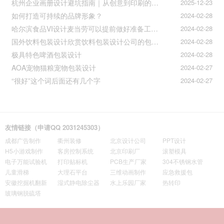
杭州企业画册设计避坑指南｜从创意到印刷的全流程把控
2025-12-23
如何打造可持续的品牌形象？
2024-02-28
哈尔滨食品VI设计麦当劳可以提前做好准备工作促进挪动购买
2024-02-28
国外饮料包装设计欣赏饮料包装设计公司的包装设计
2024-02-28
极具特色啤酒包装设计
2024-02-28
AOA宠物猫粮宠物包装设计
2024-02-27
“很好”这个词后面还有几个字
2024-02-27
友情链接（申请QQ 2031245303）
成都广告制作
衢州装修
北京设计公司
PPT设计
H5小游戏制作
客房控制系统
北京印刷厂
滚塑模具
电子万能试验机
打印贴标机
PCB生产厂家
304不锈钢水管
儿童滑梯
大理石平台
三维动画制作
应急救援包
安徽挖掘机翻新
湿式静电除尘器
水上乐园厂家
热转印
玻璃钢脱硫塔