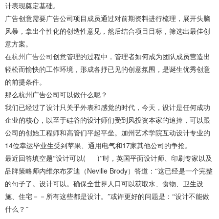
计表现奠定基础。
广告创意需要广告公司项目成员通过对前期资料进行梳理，展开头脑
风暴，拿出个性化的创造性意见，然后结合项目目标，筛选出最佳创
意方案。
在
杭州广告公司
创意管理的过程中，管理者如何成为团队成员营造出
轻松而愉快的工作环境，形成各抒已见的创意氛围，是诞生优秀创意
的前提条件。
那么杭州广告公司可以做什么呢？
我们已经过了设计只关乎外表和感觉的时代，今天，设计是任何成功
企业的核心，以至于硅谷的设计师们受到风投资本家的追捧，可以跟
公司的创始工程师和高管们平起平坐。加州艺术学院互动设计专业的
14
17
位幸运毕业生受到苹果、通用电气和
家其他公司的争抢。
( )
最近回答填空题“设计可以
”时，英国平面设计师、印刷专家以及
Neville Brody
品牌策略师内维尔布罗迪（
）答道：“这已经是一个完整
的句子了。设计可以。确保全世界人口可以获取水、食物、卫生设
施、住宅－－所有这些都是设计。”或许更好的问题是：“设计不能做
什么？”