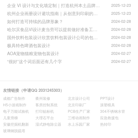
企业 VI 设计与文化墙定制｜打造杭州本土品牌专属视觉符号
2025-12-23
杭州企业画册设计避坑指南｜从创意到印刷的全流程把控
2025-12-23
如何打造可持续的品牌形象？
2024-02-28
哈尔滨食品VI设计麦当劳可以提前做好准备工作促进挪动购买
2024-02-28
国外饮料包装设计欣赏饮料包装设计公司的包装设计
2024-02-28
极具特色啤酒包装设计
2024-02-28
AOA宠物猫粮宠物包装设计
2024-02-27
“很好”这个词后面还有几个字
2024-02-27
友情链接（申请QQ 2031245303）
成都广告制作
衢州装修
北京设计公司
PPT设计
H5小游戏制作
客房控制系统
北京印刷厂
滚塑模具
电子万能试验机
打印贴标机
PCB生产厂家
304不锈钢水管
儿童滑梯
大理石平台
三维动画制作
应急救援包
安徽挖掘机翻新
湿式静电除尘器
水上乐园厂家
热转印
玻璃钢脱硫塔