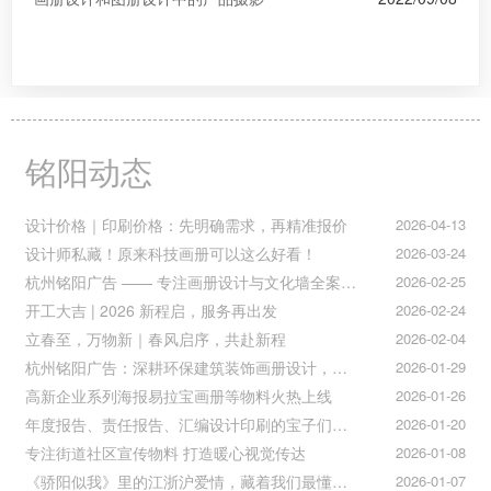
铭阳动态
设计价格｜印刷价格：先明确需求，再精准报价
2026-04-13
设计师私藏！原来科技画册可以这么好看！
2026-03-24
杭州铭阳广告 —— 专注画册设计与文化墙全案落地
2026-02-25
开工大吉 | 2026 新程启，服务再出发
2026-02-24
立春至，万物新｜春风启序，共赴新程
2026-02-04
杭州铭阳广告：深耕环保建筑装饰画册设计，赋能空间美学与可持续发展
2026-01-29
高新企业系列海报易拉宝画册等物料火热上线
2026-01-26
年度报告、责任报告、汇编设计印刷的宝子们集合！
2026-01-20
专注街道社区宣传物料 打造暖心视觉传达
2026-01-08
《骄阳似我》里的江浙沪爱情，藏着我们最懂的温柔与默契
2026-01-07