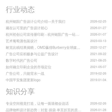
行业动态
杭州铭阳广告设计公司介绍—关于我们
2026-02-25
藏在认可里的广告设计初心
2026-01-27
杭州初创公司宣传册印刷 - 杭州铭阳广告一站式解决方案
2026-01-07
艺术葡萄酒包装设计
2023-03-13
耐克比稿结果揭晓，OMD赢得Burberry全球媒介业务（转自广告狂人日报）
2022-12-27
广告公司应积极参与公益广告设计
2021-09-22
数字时代的广告公司
2021-08-25
如何确立印刷企业的市场定位
2021-05-07
广告公司，只能背水一战
2019-02-26
中国平安集团更新logo
2019-01-04
知识分享
专业空间视觉打造，让每一面墙都会说话
2026-02-26
品牌物料设计新趋势：封套·插袋·单页折页的质感升级之道
2026-01-28