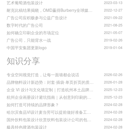
艺术葡萄酒包装设计
2023-03-13
耐克比稿结果揭晓，OMD赢得Burberry全球媒介业务（转自广告狂人日报）
2022-12-27
广告公司应积极参与公益广告设计
2021-09-22
数字时代的广告公司
2021-08-25
如何确立印刷企业的市场定位
2021-05-07
广告公司，只能背水一战
2019-02-26
中国平安集团更新logo
2019-01-04
知识分享
专业空间视觉打造，让每一面墙都会说话
2026-02-26
品牌物料设计新趋势：封套·插袋·单页折页的质感升级之道
2026-01-28
企业 VI 设计与文化墙定制｜打造杭州本土品牌专属视觉符号
2025-12-23
杭州企业画册设计避坑指南｜从创意到印刷的全流程把控
2025-12-23
如何打造可持续的品牌形象？
2024-02-28
哈尔滨食品VI设计麦当劳可以提前做好准备工作促进挪动购买
2024-02-28
国外饮料包装设计欣赏饮料包装设计公司的包装设计
2024-02-28
极具特色啤酒包装设计
2024-02-28