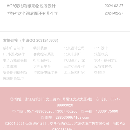
AOA宠物猫粮宠物包装设计
2024-02-27
“很好”这个词后面还有几个字
2024-02-27
友情链接（申请QQ 2031245303）
成都广告制作
衢州装修
北京设计公司
PPT设计
H5小游戏制作
客房控制系统
北京印刷厂
滚塑模具
电子万能试验机
打印贴标机
PCB生产厂家
304不锈钢水管
儿童滑梯
大理石平台
三维动画制作
应急救援包
安徽挖掘机翻新
湿式静电除尘器
水上乐园厂家
热转印
玻璃钢脱硫塔
◎ 地址：浙江省杭州市文二路195号耀江文欣大厦9楼 ◎ 传真：0571-
88903020
◎ 电话：0571-88903020 / 13067706266 ◎ 手机：13336175090
◎ 邮箱：28853066@163.com
©2004-2021
做靠谱的设计，交放心的作品，杭州铭阳广告有限公司
浙ICP备
08004348号-1