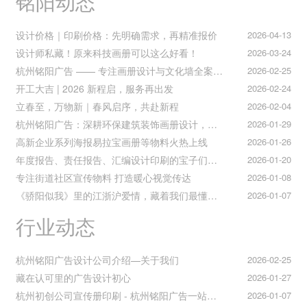
铭阳动态
设计价格｜印刷价格：先明确需求，再精准报价
2026-04-13
设计师私藏！原来科技画册可以这么好看！
2026-03-24
杭州铭阳广告 —— 专注画册设计与文化墙全案落地
2026-02-25
开工大吉 | 2026 新程启，服务再出发
2026-02-24
立春至，万物新｜春风启序，共赴新程
2026-02-04
杭州铭阳广告：深耕环保建筑装饰画册设计，赋能空间美学与可持续发展
2026-01-29
高新企业系列海报易拉宝画册等物料火热上线
2026-01-26
年度报告、责任报告、汇编设计印刷的宝子们集合！
2026-01-20
专注街道社区宣传物料 打造暖心视觉传达
2026-01-08
《骄阳似我》里的江浙沪爱情，藏着我们最懂的温柔与默契
2026-01-07
行业动态
杭州铭阳广告设计公司介绍—关于我们
2026-02-25
藏在认可里的广告设计初心
2026-01-27
杭州初创公司宣传册印刷 - 杭州铭阳广告一站式解决方案
2026-01-07