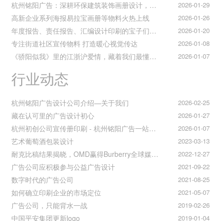
杭州铭阳广告：深耕环保建筑装饰画册设计，赋能空间美学与可持续发展
2026-01-29
高新企业系列海报易拉宝画册等物料火热上线
2026-01-26
年度报告、责任报告、汇编设计印刷的宝子们集合！
2026-01-20
专注街道社区宣传物料 打造暖心视觉传达
2026-01-08
《骄阳似我》里的江浙沪爱情，藏着我们最懂的温柔与默契
2026-01-07
行业动态
杭州铭阳广告设计公司介绍—关于我们
2026-02-25
藏在认可里的广告设计初心
2026-01-27
杭州初创公司宣传册印刷 - 杭州铭阳广告一站式解决方案
2026-01-07
艺术葡萄酒包装设计
2023-03-13
耐克比稿结果揭晓，OMD赢得Burberry全球媒介业务（转自广告狂人日报）
2022-12-27
广告公司应积极参与公益广告设计
2021-09-22
数字时代的广告公司
2021-08-25
如何确立印刷企业的市场定位
2021-05-07
广告公司，只能背水一战
2019-02-26
中国平安集团更新logo
2019-01-04