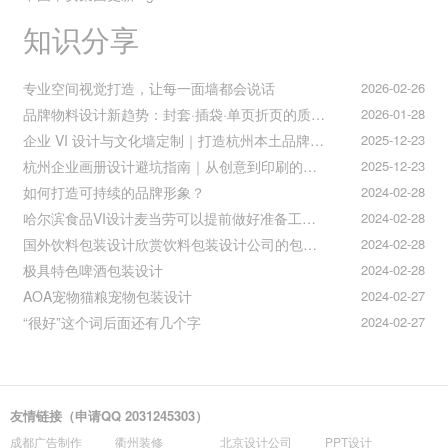
知识分享
专业空间视觉打造，让每一面墙都会说话
2026-02-26
品牌物料设计新趋势：封套·插袋·单页折页的质感升级之道
2026-01-28
企业 VI 设计与文化墙定制｜打造杭州本土品牌专属视觉符号
2025-12-23
杭州企业画册设计避坑指南｜从创意到印刷的全流程把控
2025-12-23
如何打造可持续的品牌形象？
2024-02-28
哈尔滨食品VI设计麦当劳可以提前做好准备工作促进挪动购买
2024-02-28
国外饮料包装设计欣赏饮料包装设计公司的包装设计
2024-02-28
极具特色啤酒包装设计
2024-02-28
AOA宠物猫粮宠物包装设计
2024-02-27
“很好”这个词后面还有几个字
2024-02-27
友情链接（申请QQ 2031245303）
成都广告制作
衢州装修
北京设计公司
PPT设计