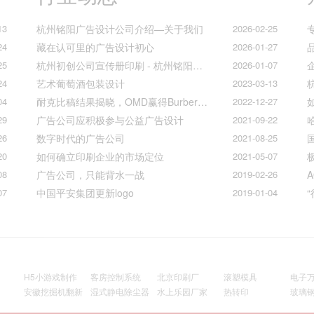
13
杭州铭阳广告设计公司介绍—关于我们
2026-02-25
24
藏在认可里的广告设计初心
2026-01-27
25
杭州初创公司宣传册印刷 - 杭州铭阳广告一站式解决方案
2026-01-07
24
艺术葡萄酒包装设计
2023-03-13
04
耐克比稿结果揭晓，OMD赢得Burberry全球媒介业务（转自广告狂人日报）
2022-12-27
29
广告公司应积极参与公益广告设计
2021-09-22
26
数字时代的广告公司
2021-08-25
20
如何确立印刷企业的市场定位
2021-05-07
08
广告公司，只能背水一战
2019-02-26
07
中国平安集团更新logo
2019-01-04
H5小游戏制作
客房控制系统
北京印刷厂
滚塑模具
电子
安徽挖掘机翻新
湿式静电除尘器
水上乐园厂家
热转印
玻璃