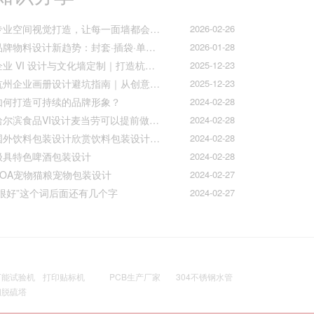
专业空间视觉打造，让每一面墙都会说话
2026-02-26
品牌物料设计新趋势：封套·插袋·单页折页的质感升级之道
2026-01-28
企业 VI 设计与文化墙定制｜打造杭州本土品牌专属视觉符号
2025-12-23
杭州企业画册设计避坑指南｜从创意到印刷的全流程把控
2025-12-23
如何打造可持续的品牌形象？
2024-02-28
哈尔滨食品VI设计麦当劳可以提前做好准备工作促进挪动购买
2024-02-28
国外饮料包装设计欣赏饮料包装设计公司的包装设计
2024-02-28
极具特色啤酒包装设计
2024-02-28
AOA宠物猫粮宠物包装设计
2024-02-27
“很好”这个词后面还有几个字
2024-02-27
万能试验机
打印贴标机
PCB生产厂家
304不锈钢水管
钢脱硫塔