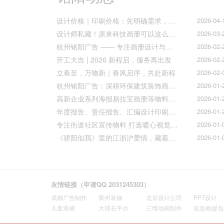
设计价格｜印刷价格：先明确需求，再精准报价
2026-04-
设计师私藏！原来科技画册可以这么好看！
2026-03-
杭州铭阳广告 —— 专注画册设计与文化墙全案落地
2026-02-
开工大吉 | 2026 新程启，服务再出发
2026-02-
立春至，万物新｜春风启序，共赴新程
2026-02-
杭州铭阳广告：深耕环保建筑装饰画册设计，赋能空间美学与可持续发展
2026-01-
高新企业系列海报易拉宝画册等物料火热上线
2026-01-
年度报告、责任报告、汇编设计印刷的宝子们集合！
2026-01-
专注街道社区宣传物料 打造暖心视觉传达
2026-01-
《骄阳似我》里的江浙沪爱情，藏着我们最懂的温柔与默契
2026-01-
友情链接（申请QQ 2031245303）
成都广告制作
衢州装修
北京设计公司
PPT设计
儿童滑梯
大理石平台
三维动画制作
应急救援包