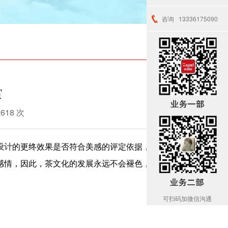
咨询
13336175090
赏
2618 次
设计
的更终效果是否符合美感的评定依据，从古至
感情，因此，茶文化的发展永远不会褪色，
杭州广
可扫码加微信沟通