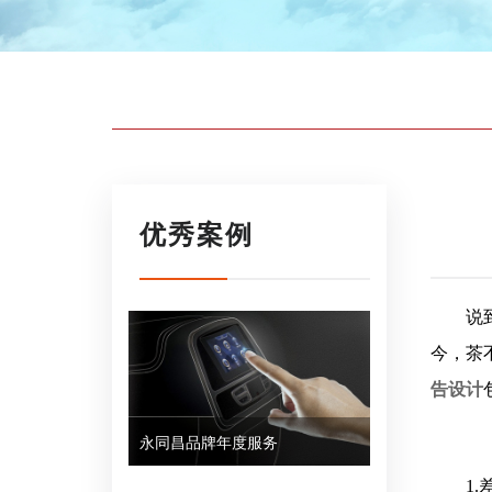
优秀案例
说
今，茶
告设计
永同昌品牌年度服务
1