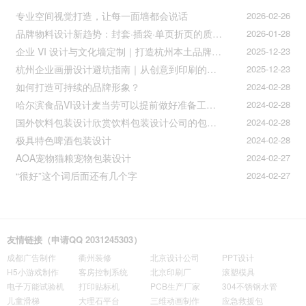
专业空间视觉打造，让每一面墙都会说话
2026-02-26
品牌物料设计新趋势：封套·插袋·单页折页的质感升级之道
2026-01-28
企业 VI 设计与文化墙定制｜打造杭州本土品牌专属视觉符号
2025-12-23
杭州企业画册设计避坑指南｜从创意到印刷的全流程把控
2025-12-23
如何打造可持续的品牌形象？
2024-02-28
哈尔滨食品VI设计麦当劳可以提前做好准备工作促进挪动购买
2024-02-28
国外饮料包装设计欣赏饮料包装设计公司的包装设计
2024-02-28
极具特色啤酒包装设计
2024-02-28
AOA宠物猫粮宠物包装设计
2024-02-27
“很好”这个词后面还有几个字
2024-02-27
友情链接（申请QQ 2031245303）
成都广告制作
衢州装修
北京设计公司
PPT设计
H5小游戏制作
客房控制系统
北京印刷厂
滚塑模具
电子万能试验机
打印贴标机
PCB生产厂家
304不锈钢水管
儿童滑梯
大理石平台
三维动画制作
应急救援包