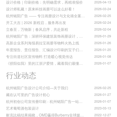
设计价格｜印刷价格：先明确需求，再精准报价
2026-04-13
设计师私藏！原来科技画册可以这么好看！
2026-03-24
杭州铭阳广告 —— 专注画册设计与文化墙全案落地
2026-02-25
开工大吉 | 2026 新程启，服务再出发
2026-02-24
立春至，万物新｜春风启序，共赴新程
2026-02-04
杭州铭阳广告：深耕环保建筑装饰画册设计，赋能空间美学与可持续发展
2026-01-29
高新企业系列海报易拉宝画册等物料火热上线
2026-01-26
年度报告、责任报告、汇编设计印刷的宝子们集合！
2026-01-20
专注街道社区宣传物料 打造暖心视觉传达
2026-01-08
《骄阳似我》里的江浙沪爱情，藏着我们最懂的温柔与默契
2026-01-07
行业动态
杭州铭阳广告设计公司介绍—关于我们
2026-02-25
藏在认可里的广告设计初心
2026-01-27
杭州初创公司宣传册印刷 - 杭州铭阳广告一站式解决方案
2026-01-07
艺术葡萄酒包装设计
2023-03-13
耐克比稿结果揭晓，OMD赢得Burberry全球媒介业务（转自广告狂人日报）
2022-12-27