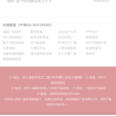
“很好”这个词后面还有几个字
2024-02-27
友情链接（申请QQ 2031245303）
成都广告制作
衢州装修
北京设计公司
PPT设计
H5小游戏制作
客房控制系统
北京印刷厂
滚塑模具
电子万能试验机
打印贴标机
PCB生产厂家
304不锈钢水管
儿童滑梯
大理石平台
三维动画制作
应急救援包
安徽挖掘机翻新
湿式静电除尘器
水上乐园厂家
热转印
玻璃钢脱硫塔
◎ 地址：浙江省杭州市文二路195号耀江文欣大厦9楼 ◎ 传真：0571-
88903020
◎ 电话：0571-88903020 / 13067706266 ◎ 手机：13336175090
◎ 邮箱：28853066@163.com
©2004-2021
做靠谱的设计，交放心的作品，杭州铭阳广告有限公司
浙ICP备
08004348号-1